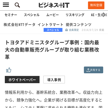
無料登録
セミナー
スペシャル
ムービー
リスキリング
AI・生成AI
株式会社NTTデータ イントラマート 提供コンテンツ
スペシャル
会員限定
2016/07/29 掲載
トヨタアドミニスタグループ事例：国内最
大の自動車販売グループが取り組む業務改
革
共有する
ホワイトペーパー
導入事例
情報系利用から、基幹系統合、業務改革へ。収益力向上
から、競争力強化へ。企業が掲げる目標が高度化すると
ともに、システム基盤に求められる機能も進化する。国