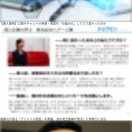
【導入事例】口頭やチャットの申請・承認を「仕組み化」してどう変わったのか
遠藤功が語る「アジャイル経営」の真髄。JRの地方路線が復活した現場力に迫る