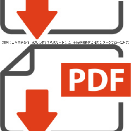
【事例：山陰合同銀行】柔軟な権限や承認ルートなど、金融機関特有の複雑なワークフローに対応