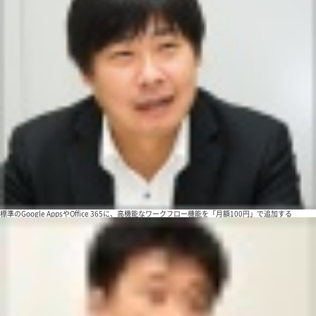
標準のGoogle AppsやOffice 365に、高機能なワークフロー機能を「月額100円」で追加する