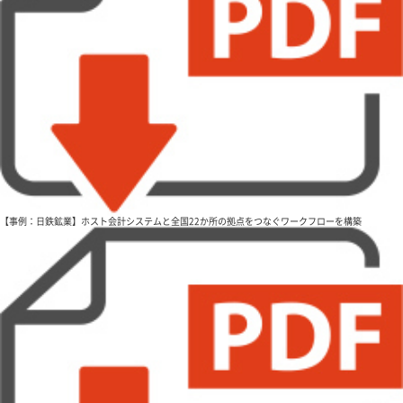
【事例：日鉄鉱業】ホスト会計システムと全国22か所の拠点をつなぐワークフローを構築