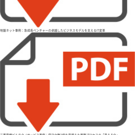
地盤ネット事例：急成長ベンチャーの卓越したビジネスモデルを支えるIT変革
三菱電機ビルテクノサービス事例：受注台数2倍を見据えた業務プロセスの「見える化」