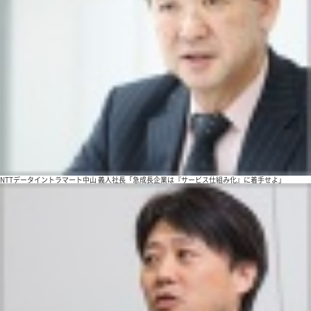
NTTデータイントラマート中山 義人社長「急成長企業は『サービス仕組み化』に着手せよ」