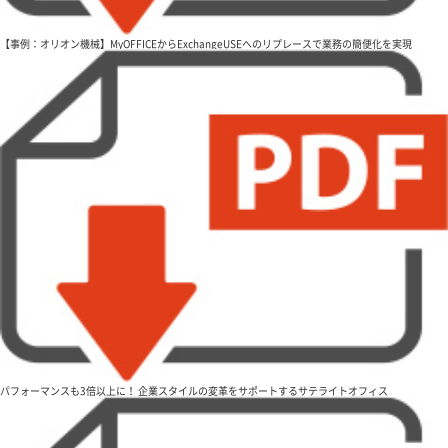
【事例：オリオン機械】MyOFFICEからExchangeUSEへのリプレースで業務の簡便化を実現
パフォーマンスも3倍以上に！ 企業スタイルの変革をサポートするサテライトオフィス