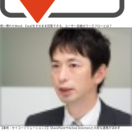
使い慣れたWord、Excelをそのまま回覧できる、ユーザー目線のワークフローとは？
【事例：セイコーソリューションズ】SharePointやActive Directoryとの密な連携が決め手