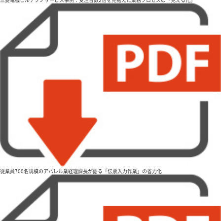
従業員700名規模のアパレル業経理課長が語る「伝票入力作業」の省力化