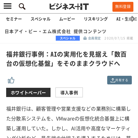
無料登録
セミナー
スペシャル
ムービー
リスキリング
AI・生成AI
日本アイ・ビー・エム株式会社 提供コンテンツ
スペシャル
会員限定
2020/07/15 掲載
福井銀行事例：AIの実用化を見据え「数百
台の仮想化基盤」をそのままクラウドへ
共有する
ホワイトペーパー
導入事例
福井銀行は、顧客管理や営業支援などの業務別に構築し
た分散系システムを、VMwareの仮想化統合基盤上に構
築し運用していた。しかし、AI活用や高度なマーケティ