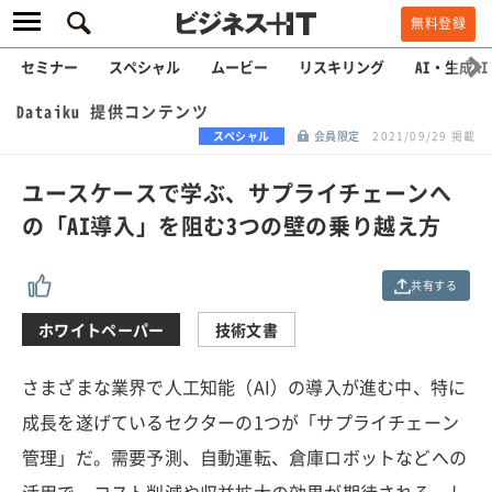
無料登録
セミナー
スペシャル
ムービー
リスキリング
AI・生成AI
Dataiku 提供コンテンツ
スペシャル
会員限定
2021/09/29 掲載
ユースケースで学ぶ、サプライチェーンへ
の「AI導入」を阻む3つの壁の乗り越え方
共有する
ホワイトペーパー
技術文書
さまざまな業界で人工知能（AI）の導入が進む中、特に
成長を遂げているセクターの1つが「サプライチェーン
管理」だ。需要予測、自動運転、倉庫ロボットなどへの