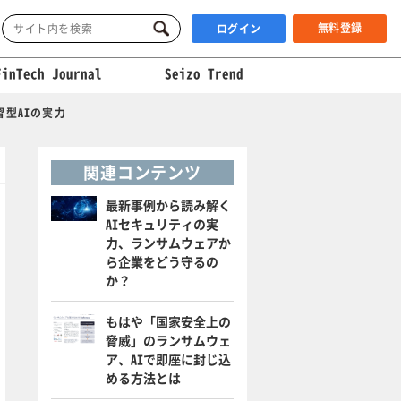
無料登録
ログイン
FinTech Journal
Seizo Trend
型AIの実力
関連コンテンツ
最新事例から読み解く
AIセキュリティの実
力、ランサムウェアか
ら企業をどう守るの
か？
もはや「国家安全上の
脅威」のランサムウェ
ア、AIで即座に封じ込
める方法とは