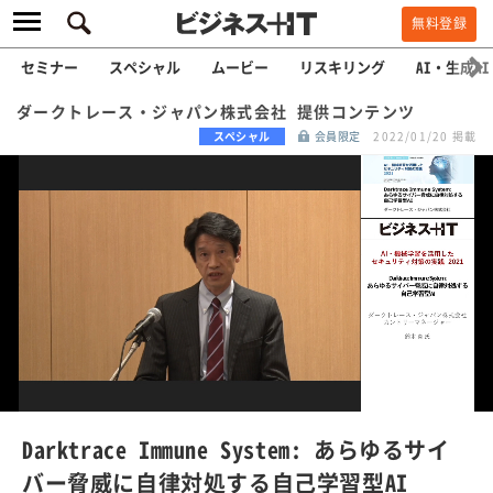
無料登録
セミナー
スペシャル
ムービー
リスキリング
AI・生成AI
ダークトレース・ジャパン株式会社 提供コンテンツ
スペシャル
会員限定
2022/01/20 掲載
L
o
a
/
U
d
n
e
m
u
d
t
e
:
Darktrace Immune System: あらゆるサイ
1
0
バー脅威に自律対処する自己学習型AI
0