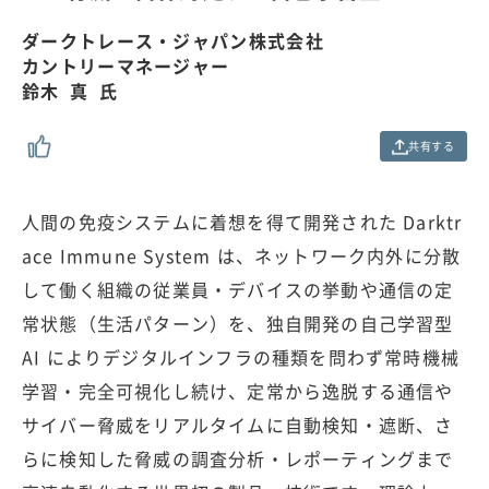
.
0
ダークトレース・ジャパン株式会社
0
カントリーマネージャー
%
鈴木 真 氏
共有する
人間の免疫システムに着想を得て開発された Darktr
ace Immune System は、ネットワーク内外に分散
して働く組織の従業員・デバイスの挙動や通信の定
常状態（生活パターン）を、独自開発の自己学習型
AI によりデジタルインフラの種類を問わず常時機械
学習・完全可視化し続け、定常から逸脱する通信や
サイバー脅威をリアルタイムに自動検知・遮断、さ
らに検知した脅威の調査分析・レポーティングまで