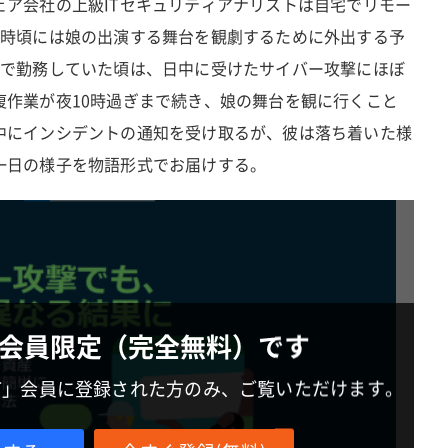
ェア会社の上級ITセキュリティアナリストは自宅でリモー
6時頃には娘の出演する舞台を観劇するために外出する予
業で勤務していた頃は、日中に受けたサイバー攻撃にほぼ
復作業が夜10時過ぎまで続き、娘の舞台を観に行くこと
中にインシデントの通知を受け取るが、彼は落ち着いた様
一日の様子を物語形式でお届けする。
会員限定（完全無料）です
IT」会員に登録された方のみ、ご覧いただけます。