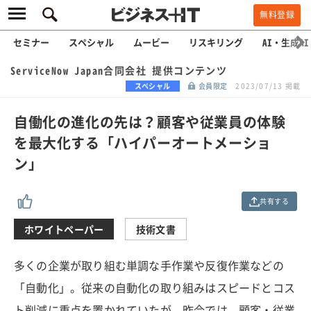
無料登録
セミナー
スペシャル
ムービー
リスキリング
AI・生成AI
ServiceNow Japan合同会社 提供コンテンツ
スペシャル
会員限定
2023/07/13 掲載
自働化の進化の先は？顧客や従業員の体験
を最大化する「ハイパーオートメーショ
ン」
共有する
ホワイトペーパー
技術文書
多くの企業が取り組む単調な手作業や反復作業などの
「自動化」。従来の自動化の取り組みはスピードとコス
ト削減に重点を置かれていたが、昨今では、顧客・従業