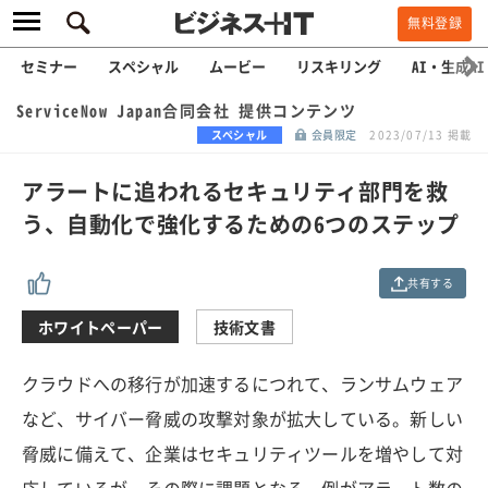
無料登録
セミナー
スペシャル
ムービー
リスキリング
AI・生成AI
ServiceNow Japan合同会社 提供コンテンツ
スペシャル
会員限定
2023/07/13 掲載
アラートに追われるセキュリティ部門を救
う、自動化で強化するための6つのステップ
共有する
ホワイトペーパー
技術文書
クラウドへの移行が加速するにつれて、ランサムウェア
など、サイバー脅威の攻撃対象が拡大している。新しい
脅威に備えて、企業はセキュリティツールを増やして対