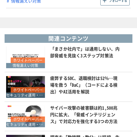
情報漏えい対策
フォローする
関連コンテンツ
「まさか社内で」は通用しない、内
部脅威を見抜く3ステップ対策法
ホワイトペーパー
情報漏えい対策
疲弊するSOC、退職検討は52％…現
場を救う「DaC」（コードによる検
ホワイトペーパー
出）やAI活用を解説
セキュリティ運用・SOC・SIEM・ログ管理
サイバー攻撃の被害額は約1,500兆
円に拡大、「脅威インテリジェン
ホワイトペーパー
ス」で対応力を強化する3つの方法
セキュリティ運用・SOC・SIEM・ログ管理