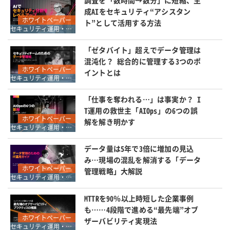
調査を「数時間→数分」に短縮、生
成AIをセキュリティ“アシスタン
ホワイトペーパー
ト”として活用する方法
セキュリティ運用・SOC・SIEM・ログ管理
「ゼタバイト」超えでデータ管理は
混沌化？ 総合的に管理する3つのポ
ホワイトペーパー
イントとは
セキュリティ運用・SOC・SIEM・ログ管理
「仕事を奪われる…」は事実か？ I
T運用の救世主「AIOps」の6つの誤
ホワイトペーパー
解を解き明かす
セキュリティ運用・SOC・SIEM・ログ管理
データ量は5年で3倍に増加の見込
み…現場の混乱を解消する「データ
ホワイトペーパー
管理戦略」大解説
セキュリティ運用・SOC・SIEM・ログ管理
MTTRを90％以上時短した企業事例
も……4段階で進める“最先端”オブ
ホワイトペーパー
ザーバビリティ実現法
セキュリティ運用・SOC・SIEM・ログ管理