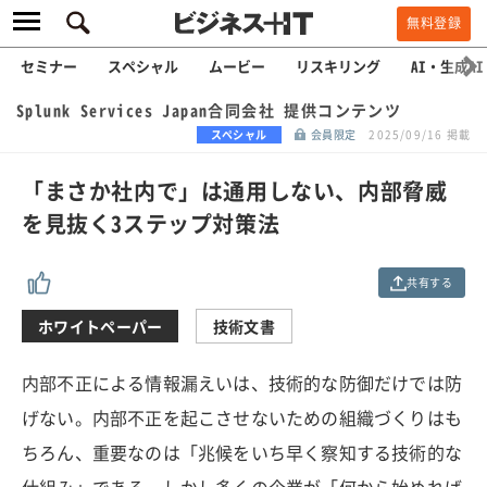
無料登録
セミナー
スペシャル
ムービー
リスキリング
AI・生成AI
Splunk Services Japan合同会社 提供コンテンツ
スペシャル
会員限定
2025/09/16 掲載
「まさか社内で」は通用しない、内部脅威
を見抜く3ステップ対策法
共有する
ホワイトペーパー
技術文書
内部不正による情報漏えいは、技術的な防御だけでは防
げない。内部不正を起こさせないための組織づくりはも
ちろん、重要なのは「兆候をいち早く察知する技術的な