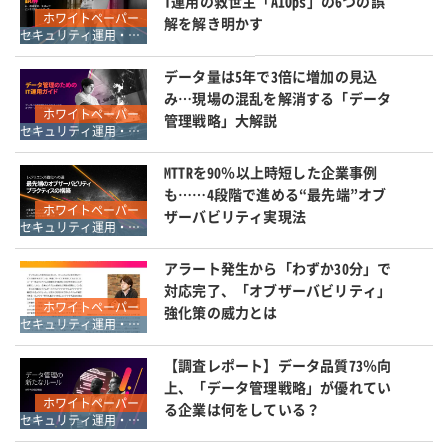
T運用の救世主「AIOps」の6つの誤
ホワイトペーパー
解を解き明かす
セキュリティ運用・SOC・SIEM・ログ管理
データ量は5年で3倍に増加の見込
み…現場の混乱を解消する「データ
ホワイトペーパー
管理戦略」大解説
セキュリティ運用・SOC・SIEM・ログ管理
MTTRを90％以上時短した企業事例
も……4段階で進める“最先端”オブ
ホワイトペーパー
ザーバビリティ実現法
セキュリティ運用・SOC・SIEM・ログ管理
アラート発生から「わずか30分」で
対応完了、「オブザーバビリティ」
ホワイトペーパー
強化策の威力とは
セキュリティ運用・SOC・SIEM・ログ管理
【調査レポート】データ品質73％向
上、「データ管理戦略」が優れてい
ホワイトペーパー
る企業は何をしている？
セキュリティ運用・SOC・SIEM・ログ管理