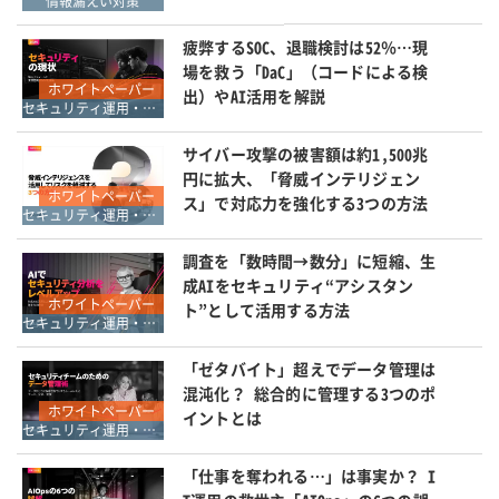
情報漏えい対策
疲弊するSOC、退職検討は52％…現
場を救う「DaC」（コードによる検
ホワイトペーパー
出）やAI活用を解説
セキュリティ運用・SOC・SIEM・ログ管理
サイバー攻撃の被害額は約1,500兆
円に拡大、「脅威インテリジェン
ホワイトペーパー
ス」で対応力を強化する3つの方法
セキュリティ運用・SOC・SIEM・ログ管理
調査を「数時間→数分」に短縮、生
成AIをセキュリティ“アシスタン
ホワイトペーパー
ト”として活用する方法
セキュリティ運用・SOC・SIEM・ログ管理
「ゼタバイト」超えでデータ管理は
混沌化？ 総合的に管理する3つのポ
ホワイトペーパー
イントとは
セキュリティ運用・SOC・SIEM・ログ管理
「仕事を奪われる…」は事実か？ I