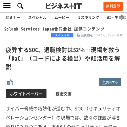
無料登録
セミナー
スペシャル
ムービー
リスキリング
AI・生成AI
Splunk Services Japan合同会社 提供コンテンツ
スペシャル
会員限定
2025/09/16 掲載
疲弊するSOC、退職検討は52％…現場を救う
「DaC」（コードによる検出）やAI活用を解
説
共有する
ホワイトペーパー
技術文書
サイバー脅威の巧妙化が進む中、SOC（セキュリティオ
ペレーションセンター）の現場では、数々の課題が浮き
彫りになりつつある。2058人のセキュリティリーダー