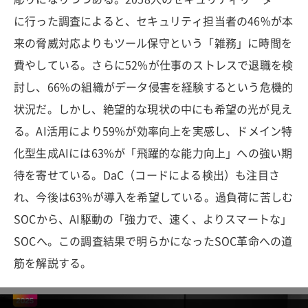
に行った調査によると、セキュリティ担当者の46%が本
来の脅威対応よりもツール保守という「雑務」に時間を
費やしている。さらに52%が仕事のストレスで退職を検
討し、66%の組織がデータ侵害を経験するという危機的
状況だ。しかし、絶望的な現状の中にも希望の光が見え
る。AI活用により59%が効率向上を実感し、ドメイン特
化型生成AIには63%が「飛躍的な能力向上」への強い期
待を寄せている。DaC（コードによる検出）も注目さ
れ、今後は63%が導入を希望している。過負荷に苦しむ
SOCから、AI駆動の「強力で、速く、よりスマートな」
SOCへ。この調査結果で明らかになったSOC革命への道
筋を解説する。