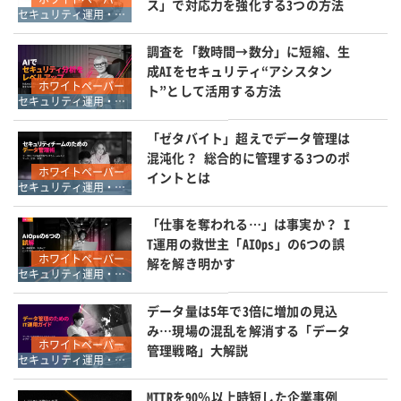
ス」で対応力を強化する3つの方法
セキュリティ運用・SOC・SIEM・ログ管理
調査を「数時間→数分」に短縮、生
成AIをセキュリティ“アシスタン
ホワイトペーパー
ト”として活用する方法
セキュリティ運用・SOC・SIEM・ログ管理
「ゼタバイト」超えでデータ管理は
混沌化？ 総合的に管理する3つのポ
ホワイトペーパー
イントとは
セキュリティ運用・SOC・SIEM・ログ管理
「仕事を奪われる…」は事実か？ I
T運用の救世主「AIOps」の6つの誤
ホワイトペーパー
解を解き明かす
セキュリティ運用・SOC・SIEM・ログ管理
データ量は5年で3倍に増加の見込
み…現場の混乱を解消する「データ
ホワイトペーパー
管理戦略」大解説
セキュリティ運用・SOC・SIEM・ログ管理
MTTRを90％以上時短した企業事例