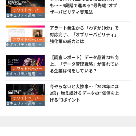
も……4段階で進める“最先端”オブ
ホワイトペーパー
ザーバビリティ実現法
セキュリティ運用・SOC・SIEM・ログ管理
アラート発生から「わずか30分」で
対応完了、「オブザーバビリティ」
ホワイトペーパー
強化策の威力とは
セキュリティ運用・SOC・SIEM・ログ管理
【調査レポート】データ品質73％向
上、「データ管理戦略」が優れてい
ホワイトペーパー
る企業は何をしている？
セキュリティ運用・SOC・SIEM・ログ管理
今やらないと大惨事…「2028年には
3倍」増え続けるデータの“価値を上
ホワイトペーパー
げる”3ポイント
セキュリティ運用・SOC・SIEM・ログ管理