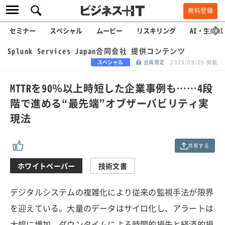
無料登録
セミナー
スペシャル
ムービー
リスキリング
AI・生成AI
Splunk Services Japan合同会社 提供コンテンツ
スペシャル
会員限定
2025/09/29 掲載
MTTRを90％以上時短した企業事例も……4段
階で進める“最先端”オブザーバビリティ実
現法
共有する
ホワイトペーパー
技術文書
デジタルシステムの複雑化により従来の監視手法が限界
を迎えている。大量のデータはサイロ化し、アラートは
大幅に増加。ダウンタイムによる時間的損失と経済的損