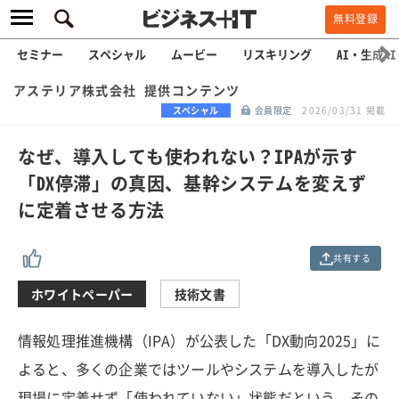
無料登録
セミナー
スペシャル
ムービー
リスキリング
AI・生成AI
アステリア株式会社 提供コンテンツ
スペシャル
会員限定
2026/03/31 掲載
なぜ、導入しても使われない？IPAが示す
「DX停滞」の真因、基幹システムを変えず
に定着させる方法
共有する
ホワイトペーパー
技術文書
情報処理推進機構（IPA）が公表した「DX動向2025」に
よると、多くの企業ではツールやシステムを導入したが
現場に定着せず「使われていない」状態だという。その