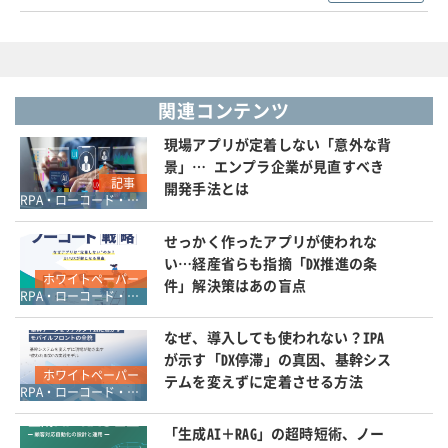
関連コンテンツ
現場アプリが定着しない「意外な背
景」… エンプラ企業が見直すべき
記事
開発手法とは
RPA・ローコード・ノーコード
せっかく作ったアプリが使われな
い…経産省らも指摘「DX推進の条
ホワイトペーパー
件」解決策はあの盲点
RPA・ローコード・ノーコード
なぜ、導入しても使われない？IPA
が示す「DX停滞」の真因、基幹シス
ホワイトペーパー
テムを変えずに定着させる方法
RPA・ローコード・ノーコード
「生成AI＋RAG」の超時短術、ノー