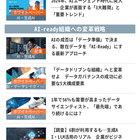
2026年、AIエージェント時代に突入
──企業が直面する「3大難関」と
ホワイトペーパー
「重要トレンド」
AI・生成AI
AI-ready組織への変革戦略
AIの成否は「データ準備」で決ま
る、散在データを「AI-Ready」にす
記事
る最新アプローチ
AI・生成AI
「データドリブンな組織」へと変革
せよ データガバナンスの成功に必
ホワイトペーパー
要な5大構成要素
BI・データレイク・DWH・マイニング
1年で56％も需要が高まったデータ
サイエンティスト、「最先端」であ
ホワイトペーパー
り続けるには？
AI・生成AI
【調査】6割が利用するも…生成A
I・LLM活用のリアル 企業がビジネ