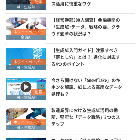
記事
ス活用に慎重なワケ
AI・生成AI
【経営幹部300人調査】金融機関の
「生成AI+データ」戦略の要、クラ
ホワイトペーパー
ウド変革の状況は？
金融AI
【生成AI入門ガイド】注意すべき
「落とし穴」とは？ 進化に対応す
ホワイトペーパー
る4つのポイント
AI・生成AI
今さら聞けない「Snowflake」のキ
ホンを解説、AIによる高度なデータ
動画
処理も？
AI・生成AI
製造業界における生成AI活用の勘
所、堅牢な「データ戦略」3つのス
ホワイトペーパー
テップ
AI・生成AI