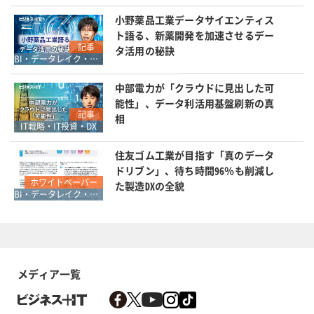
小野薬品工業データサイエンティス
ト語る、新薬開発を加速させるデー
記事
タ活用の秘訣
BI・データレイク・DWH・マイニング
中部電力が「クラウドに見出した可
能性」、データ利活用基盤刷新の真
記事
相
IT戦略・IT投資・DX
住友ゴム工業が目指す「真のデータ
ドリブン」、待ち時間96％も削減し
ホワイトペーパー
た製造DXの全貌
BI・データレイク・DWH・マイニング
メディア一覧