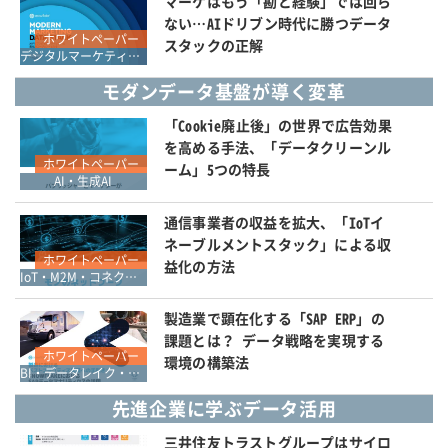
マーケはもう「勘と経験」では回ら
ない…AIドリブン時代に勝つデータ
ホワイトペーパー
スタックの正解
デジタルマーケティング総論
モダンデータ基盤が導く変革
「Cookie廃止後」の世界で広告効果
を高める手法、「データクリーンル
ホワイトペーパー
ーム」5つの特長
AI・生成AI
通信事業者の収益を拡大、「IoTイ
ネーブルメントスタック」による収
ホワイトペーパー
益化の方法
IoT・M2M・コネクティブ
製造業で顕在化する「SAP ERP」の
課題とは？ データ戦略を実現する
ホワイトペーパー
環境の構築法
BI・データレイク・DWH・マイニング
先進企業に学ぶデータ活用
三井住友トラストグループはサイロ