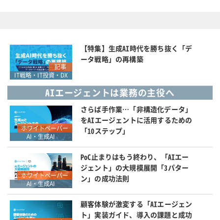
【特集】生成AI時代を勝ち抜く「デ
ータ戦略」の再構築
記事
IT戦略・IT投資・DX
AIエージェントは業務の主役へ
さらば手作業…「非構造化データ」
をAIエージェントに活用するための
ホワイトペーパー
「10ステップ」
AI・生成AI
PoC止まりはもう終わり、「AIエー
ジェント」の大規模展開「3パター
ホワイトペーパー
ン」の成功法則
AI・生成AI
顧客体験が激変する「AIエージェン
ト」実装ガイド、導入の課題と成功