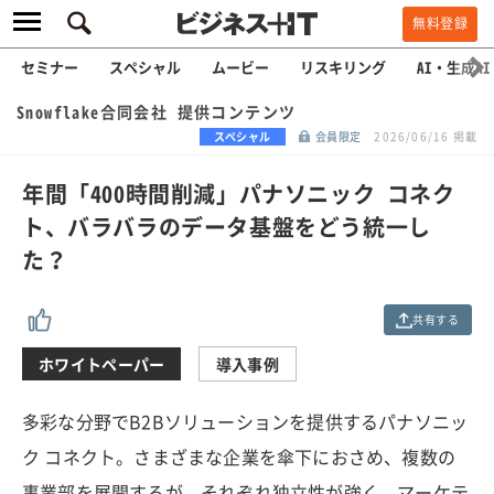
無料登録
セミナー
スペシャル
ムービー
リスキリング
AI・生成AI
Snowflake合同会社 提供コンテンツ
スペシャル
会員限定
2026/06/16 掲載
年間「400時間削減」パナソニック コネク
ト、バラバラのデータ基盤をどう統一し
た？
共有する
ホワイトペーパー
導入事例
多彩な分野でB2Bソリューションを提供するパナソニッ
ク コネクト。さまざまな企業を傘下におさめ、複数の
事業部を展開するが、それぞれ独立性が強く、マーケテ