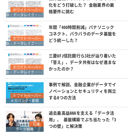
化をどう打破した？ 金融業界の厳
ホワイトペーパー
格要件に挑む
BI・データレイク・DWH・マイニング
年間「400時間削減」パナソニック
コネクト、バラバラのデータ基盤を
ホワイトペーパー
どう統一した？
BI・データレイク・DWH・マイニング
三菱UFJ信託銀行ら3社が辿り着いた
「答え」、データ共有はなぜ進まな
ホワイトペーパー
かったのか？
BI・データレイク・DWH・マイニング
事例で解説、金融企業がデータでイ
ノベーションとセキュリティを両立
ホワイトペーパー
する8つの方法
メガバンク・都銀
過去最高益ANAを支える「データ活
用」、 基盤構築でぶち当たった「3
記事
つの壁」と解決策
データ戦略