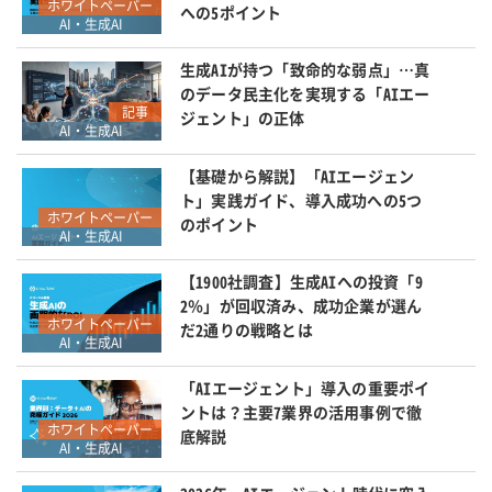
ホワイトペーパー
への5ポイント
AI・生成AI
生成AIが持つ「致命的な弱点」…真
のデータ民主化を実現する「AIエー
記事
ジェント」の正体
AI・生成AI
【基礎から解説】「AIエージェン
ト」実践ガイド、導入成功への5つ
ホワイトペーパー
のポイント
AI・生成AI
【1900社調査】生成AIへの投資「9
2％」が回収済み、成功企業が選ん
ホワイトペーパー
だ2通りの戦略とは
AI・生成AI
「AIエージェント」導入の重要ポイ
ントは？主要7業界の活用事例で徹
ホワイトペーパー
底解説
AI・生成AI