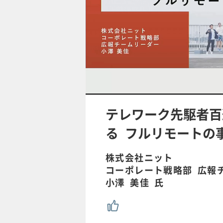
/
U
n
m
u
テレワーク先駆者百
t
e
る フルリモートの
株式会社ニット
コーポレート戦略部 広報
小澤 美佳 氏