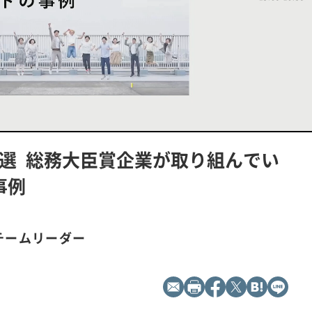
L
P
o
l
a
a
d
y
選 総務大臣賞企業が取り組んでい
e
b
d
a
:
c
1
k
事例
0
R
0
a
.
t
0
e
0
%
チームリーダー