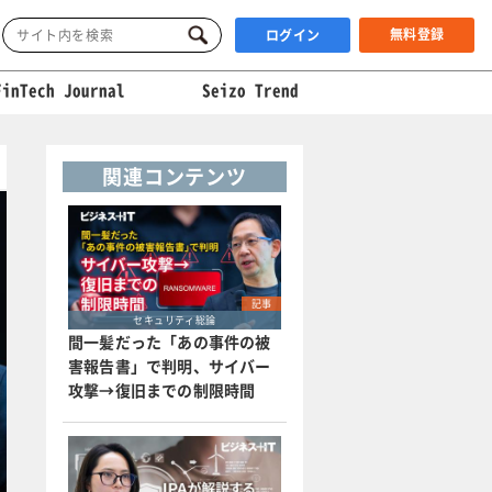
無料登録
ログイン
FinTech Journal
Seizo Trend
関連コンテンツ
記事
セキュリティ総論
間一髪だった「あの事件の被
害報告書」で判明、サイバー
攻撃→復旧までの制限時間