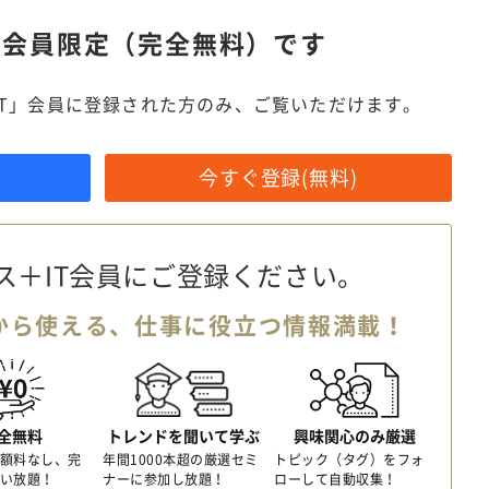
は
会員限定（完全無料）です
IT」会員に登録された方のみ、ご覧いただけます。
今すぐ登録(無料)
ス＋IT会員に
ご登録ください。
から使える、
仕事に役立つ情報満載！
全無料
トレンドを聞いて学ぶ
興味関心のみ厳選
額料なし、完
年間1000本超の厳選セミ
トピック（タグ）をフォ
い放題！
ナーに参加し放題！
ローして自動収集！