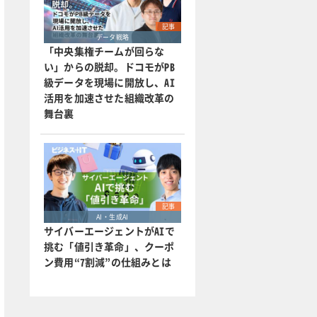
記事
データ戦略
「中央集権チームが回らな
い」からの脱却。ドコモがPB
級データを現場に開放し、AI
活用を加速させた組織改革の
舞台裏
記事
AI・生成AI
サイバーエージェントがAIで
挑む「値引き革命」、クーポ
ン費用“7割減”の仕組みとは