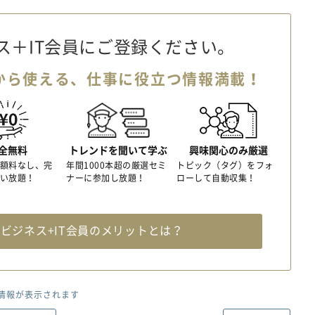
ス＋IT会員に
ご登録ください。
から使える、
仕事に役立つ情報満載！
全無料
トレンドを聞いて学ぶ
興味関心のみ厳選
額料なし、完
年間1000本超の厳選セミ
トピック（タグ）をフォ
い放題！
ナーに参加し放題！
ローして自動収集！
料
ビジネス+IT会員のメリットとは？
情報が表示されます