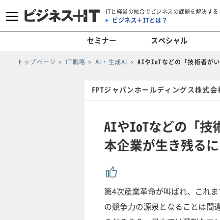
ITと経営の融合でビジネスの課題を解決する
ビジネス＋ITとは？
セミナー
スペシャル
トップページ
IT戦略
AI・生成AI
AIやIoTなどの「技術者
FPTジャパンホールディングス株式会
AIやIoTなどの「
本企業が生き残るに
第4次産業革命が叫ばれ、これ
の競争力の源泉となることは間