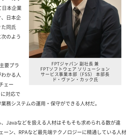
て日本企業
け、日本企
きた同氏
に次のよう
FPTジャパン 副社長 兼
た主要プラ
FPTソフトウェア ソリューション
がわかる人
サービス事業本部（FSS） 本部長
ド・ヴァン・カック氏
クチェー
ーに対応で
幹業務システムの運用・保守ができる人材だ。
Javaなどを扱える人材はそもそも求められる数が違
チェーン、RPAなど最先端テクノロジーに精通している人材