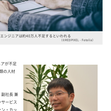
内のエンジニアは約40万人不足するといわれる
（©REDPIXEL - Fotolia）
ニアが不足
類の人材
副社長 兼
ンサービス
ァン・カッ