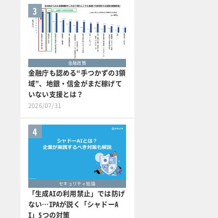
3
金融政策
金融庁も認める“手つかずの3領
域”、地銀・信金がまだ稼げて
いない支援とは？
2026/07/31
4
セキュリティ総論
「生成AIの利用禁止」では防げ
ない…IPAが説く「シャドーA
I」5つの対策