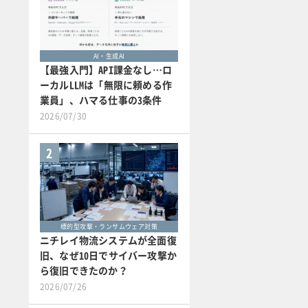
AI・生成AI
【最強入門】API課金なし…ロ
ーカルLLMは「無限に頼める作
業員」、ハマる仕事の3条件
2026/07/30
2
標的型攻撃・ランサムウェア対策
ニチレイ物流システムが全面復
旧、なぜ10日でサイバー攻撃か
ら復旧できたのか？
2026/07/26