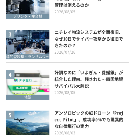
管理は消えるのか
2026/08/05
プリンタ・複合機
ニチレイ物流システムが全面復旧、
3
なぜ10日でサイバー攻撃から復旧で
きたのか？
2026/07/26
標的型攻撃・ランサムウェア対策
好調なのに「いよぎん・愛媛銀」が
4
統合した理由、残された…四国地銀
サバイバル大解説
2026/08/05
地銀
アンソロピックのAIドローン「Proj
5
ect Pilot」、成功率0％でも驚異的
な自律飛行の実力
2026/08/03