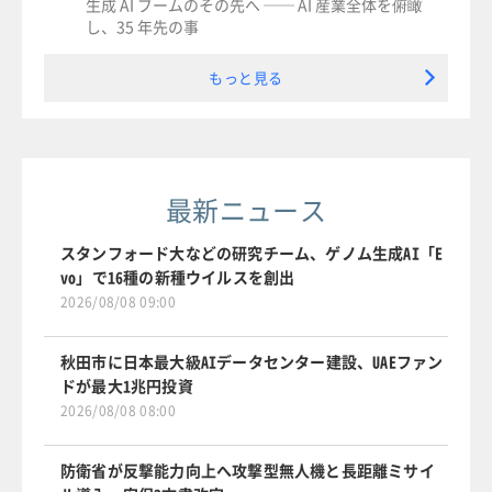
生成 AI ブームのその先へ ── AI 産業全体を俯瞰
し、35 年先の事
もっと見る
最新ニュース
スタンフォード大などの研究チーム、ゲノム生成AI「E
vo」で16種の新種ウイルスを創出
2026/08/08 09:00
秋田市に日本最大級AIデータセンター建設、UAEファン
ドが最大1兆円投資
2026/08/08 08:00
防衛省が反撃能力向上へ攻撃型無人機と長距離ミサイ