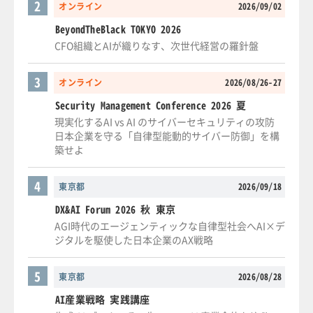
2
オンライン
2026/09/02
BeyondTheBlack TOKYO 2026
CFO組織とAIが織りなす、次世代経営の羅針盤
3
オンライン
2026/08/26-27
Security Management Conference 2026 夏
現実化するAI vs AI のサイバーセキュリティの攻防
日本企業を守る「自律型能動的サイバー防御」を構
築せよ
4
東京都
2026/09/18
DX&AI Forum 2026 秋 東京
AGI時代のエージェンティックな自律型社会へAI×デ
ジタルを駆使した日本企業のAX戦略
5
東京都
2026/08/28
AI産業戦略 実践講座