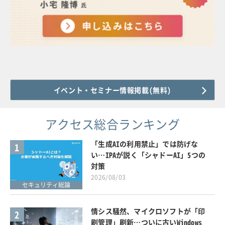
イベント・セミナー情報掲載(無料)
アクセス総合ランキング
「生成AIの利用禁止」では防げな
1
い…IPAが説く「シャドーAI」5つの
対策
2026/08/03
セキュリティ総論
情シス騒然、マイクロソフトが「印
2
刷管理」刷新…ついに古いWindows