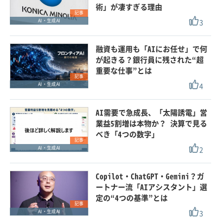
術」が凄すぎる理由
記事
3
AI・生成AI
融資も運用も「AIにお任せ」で何
が起きる？銀行員に残された“超
重要な仕事”とは
記事
4
AI・生成AI
AI需要で急成長、「太陽誘電」営
業益5割増は本物か？ 決算で見る
べき「4つの数字」
記事
2
AI・生成AI
Copilot・ChatGPT・Gemini？ガ
ートナー流「AIアシスタント」選
定の“4つの基準”とは
記事
3
AI・生成AI