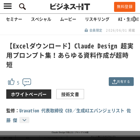
無料登録
セミナー
スペシャル
ムービー
リスキリング
AI・生成AI
会員限定
2026/06/01 掲載
【Excelダウンロード】Claude Design 超実
用プロンプト集！あらゆる資料作成が超時
短
共有する
5
ホワイトペーパー
技術文書
監修：
Uravation 代表取締役 CEO／生成AIエバンジェリスト 佐
藤 傑