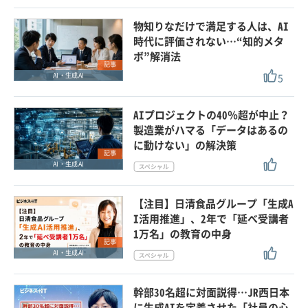
物知りなだけで満足する人は、AI
時代に評価されない…“知的メタ
ボ”解消法
記事
5
AI・生成AI
AIプロジェクトの40％超が中止？
製造業がハマる「データはあるの
に動けない」の解決策
記事
AI・生成AI
【注目】日清食品グループ「生成A
I活用推進」、2年で「延べ受講者
1万名」の教育の中身
記事
AI・生成AI
幹部30名超に対面説得…JR西日本
に生成AIを定着させた「社員の心