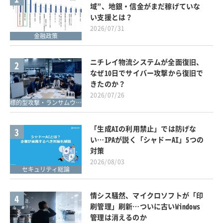
域”、地銀・信金がまだ稼げていな
い支援とは？
2026/07/31
金融政策
ニチレイ物流システムが全面復旧、
2
なぜ10日でサイバー攻撃から復旧で
きたのか？
2026/07/26
標的型攻撃・ランサムウェア対策
「生成AIの利用禁止」では防げな
3
い…IPAが説く「シャドーAI」5つの
対策
2026/08/03
セキュリティ総論
情シス騒然、マイクロソフトが「印
4
刷管理」刷新…ついに古いWindows
管理は消えるのか