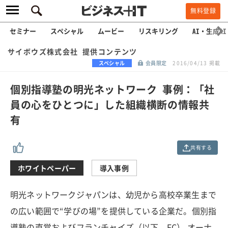
無料登録
セミナー
スペシャル
ムービー
リスキリング
AI・生成AI
サイボウズ株式会社 提供コンテンツ
スペシャル
会員限定
2016/04/13 掲載
個別指導塾の明光ネットワーク 事例：「社
員の心をひとつに」した組織横断の情報共
有
共有する
ホワイトペーパー
導入事例
明光ネットワークジャパンは、幼児から高校卒業生まで
の広い範囲で“学びの場”を提供している企業だ。個別指
導塾の直営およびフランチャイズ（以下、FC） オーナ