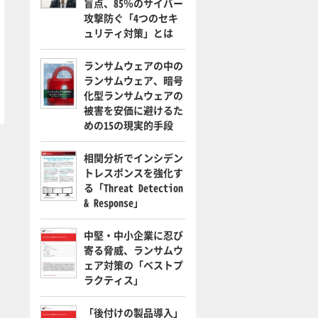
盲点、85％のサイバー
攻撃防ぐ「4つのセキ
ュリティ対策」とは
ランサムウェアの中の
ランサムウェア、暗号
化型ランサムウェアの
被害を安価に避けるた
めの15の現実的手段
相関分析でインシデン
トレスポンスを強化す
る「Threat Detection
& Response」
中堅・中小企業に忍び
寄る脅威、ランサムウ
ェア対策の「ベストプ
ラクティス」
「後付けの製品導入」