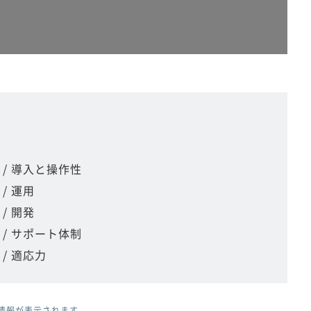
tor / 導入と操作性
r / 運用
r / 開発
tor / サポート体制
r / 適応力
情報が表示されます