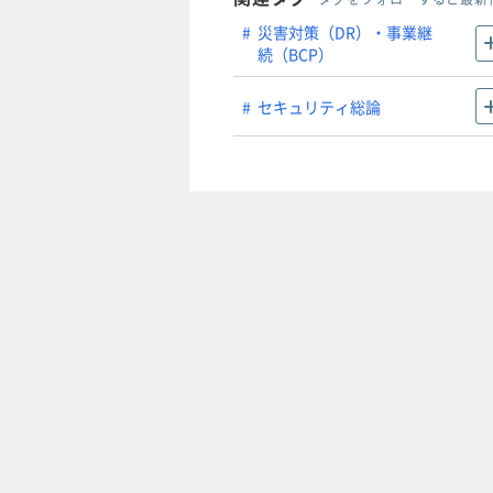
災害対策（DR）・事業継
続（BCP）
セキュリティ総論