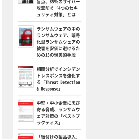
盲点、85％のサイバー
攻撃防ぐ「4つのセキ
ュリティ対策」とは
ランサムウェアの中の
ランサムウェア、暗号
化型ランサムウェアの
被害を安価に避けるた
めの15の現実的手段
相関分析でインシデン
トレスポンスを強化す
る「Threat Detection
& Response」
中堅・中小企業に忍び
寄る脅威、ランサムウ
ェア対策の「ベストプ
ラクティス」
「後付けの製品導入」