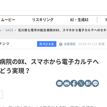
ムービー
リスキリング
AI・生成AI
・SASE
石川県七尾市の総合病院のDX、スマホから電子カルテへのセ
テンツ
スペシャル
会員限定
2024/07/12 掲載
病院のDX、スマホから電子カルテへ
どう実現？