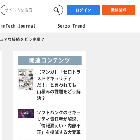
無料登録
ログイン
FinTech Journal
Seizo Trend
キュアな接続をどう実現？
関連コンテンツ
【マンガ】「ゼロトラ
ストセキュリティ
だ！」と言われても…
山積みの課題をどう解
決？
ソフトバンクのセキュ
リティ責任者が解説、
「情報漏えい・内部不
正」を撲滅する大変革