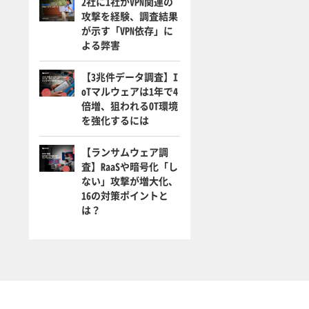
2社に1社がVPN関連の
攻撃を経験、調査結果
が示す「VPN依存」に
よる弊害
【3兆件データ調査】I
oTマルウェアは1年で4
倍増、狙われるOT環境
を強化するには
【ランサムウェア調
査】RaaSや暗号化「し
ない」攻撃が増大化、
16の対策ポイントと
は？