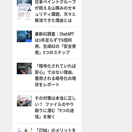
日本ペイントグループ
が抱える山積みのセキ
ュリティ課題、次々と
解消できた理由とは
最新AI調査：ChatGPT
は1年足らずで6倍利
用、生成AIの「安全使
用」5つのステップ
「暗号化されていれば
安心」ではない理由、
悪用される暗号化の現
状をレポート
その対策は本当に正し
い？ ファイルのやり
取りに潜む「9つの迷
信」を解く
「ZTNA」のメリットを