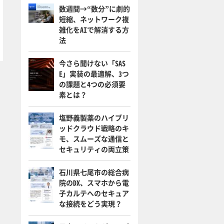
数週間→“数分”に劇的
短縮、ネットワーク複
雑化をAIで解消する方
法
今さら聞けない「SAS
E」実装の最適解、3つ
の課題と4つの必須要
素とは？
塩野義製薬のハイブリ
ッドクラウド戦略のキ
モ、スムーズな通信と
セキュリティの両立策
石川県七尾市の総合病
院のDX、スマホから電
子カルテへのセキュア
な接続をどう実現？