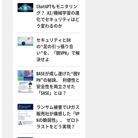
ChatGPTもモニタリン
グ？ AI/機械学習の進
化でセキュリティはど
う変わるのか
セキュリティとDX
の“足の引っ張り合
い”を、「脱VPN」で解
決せよ
BASEが成し遂げた“脱V
PN”の秘訣、 利便性と
安全性を両立させた
「SASE」とは？
ランサム被害でLPガス
販売社が痛感した「VP
Nの脆弱性」、 ゼロト
ラストをどう実現？