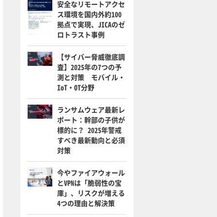
安全なリモートアクセ
ス環境を国内外約100
拠点で実現、JICAのゼ
ロトラスト事例
【サイバー脅威徹底調
査】2025年の7つの予
測と対策 モバイル・
IoT・OT分野
ランサムウェア最新レ
ポート：幹部の子供が
標的に？ 2025年警戒
すべき最新動向と必須
対策
今やファイアウォール
とVPNは「脆弱性の宝
庫」、リスクが増える
4つの理由と解決策