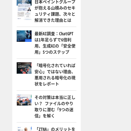
日本ペイントグループ
が抱える山積みのセキ
ュリティ課題、次々と
解消できた理由とは
最新AI調査：ChatGPT
は1年足らずで6倍利
用、生成AIの「安全使
用」5つのステップ
「暗号化されていれば
安心」ではない理由、
悪用される暗号化の現
状をレポート
その対策は本当に正し
い？ ファイルのやり
取りに潜む「9つの迷
信」を解く
「ZTNA」のメリットを