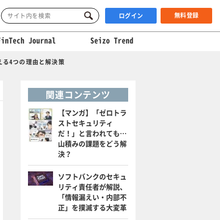
無料登録
ログイン
FinTech Journal
Seizo Trend
える4つの理由と解決策
関連コンテンツ
【マンガ】「ゼロトラ
ストセキュリティ
だ！」と言われても…
山積みの課題をどう解
決？
ソフトバンクのセキュ
リティ責任者が解説、
「情報漏えい・内部不
正」を撲滅する大変革