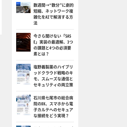
数週間→“数分”に劇的
短縮、ネットワーク複
雑化をAIで解消する方
法
今さら聞けない「SAS
E」実装の最適解、3つ
の課題と4つの必須要
素とは？
塩野義製薬のハイブリ
ッドクラウド戦略のキ
モ、スムーズな通信と
セキュリティの両立策
石川県七尾市の総合病
院のDX、スマホから電
子カルテへのセキュア
な接続をどう実現？