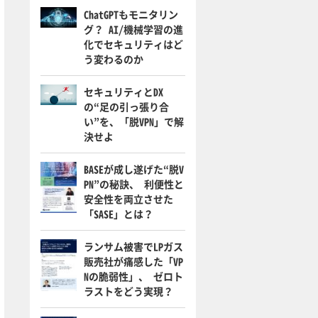
ChatGPTもモニタリン
グ？ AI/機械学習の進
化でセキュリティはど
う変わるのか
セキュリティとDX
の“足の引っ張り合
い”を、「脱VPN」で解
決せよ
BASEが成し遂げた“脱V
PN”の秘訣、 利便性と
安全性を両立させた
「SASE」とは？
ランサム被害でLPガス
販売社が痛感した「VP
Nの脆弱性」、 ゼロト
ラストをどう実現？