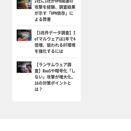
2社に1社がVPN関連の
攻撃を経験、調査結果
が示す「VPN依存」に
よる弊害
【3兆件データ調査】I
oTマルウェアは1年で4
倍増、狙われるOT環境
を強化するには
【ランサムウェア調
査】RaaSや暗号化「し
ない」攻撃が増大化、
16の対策ポイントと
は？