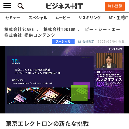
無料登録
セミナー
スペシャル
ムービー
リスキリング
AI・生成AI
株式会社iCARE 、 株式会社TOKIUM 、 ピー・シー・エー
株式会社 提供コンテンツ
スペシャル
会員限定
2025/02/04 掲載
L
o
a
/
U
d
n
e
m
u
d
t
e
:
東京エレクトロンの新たな挑戦
1