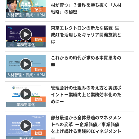
材が育つ」？世界を勝ち抜く「人材
記事
戦略」の秘密
人材管理・育成・HRM
東京エレクトロンの新たな挑戦 生
成AIを活用したキャリア開発施策と
動画
は
業務効率化
これからの時代が求める本質思考の
HR
動画
人材管理・育成・HRM
管理会計の仕組みの考え方と実践ポ
イントー業績向上と業務効率化のた
動画
めにー
業務効率化
部分最適から全体最適のマネジメン
トへの変革 ー企業価値／事業価値
を上げ続ける実践ROICマネジメント
動画
ー
IR・CSR