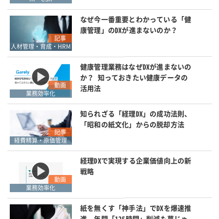
なぜ今一番重要とわかっている「健
康管理」のDXが進まないのか？
記事
人材管理・育成・HRM
健康管理業務はなぜDXが進まないの
か？ 知っておきたい健康データの
動画
活用法
業務効率化
知られざる「経理DX」の成功法則、
「昭和の紙文化」からの脱却方法
記事
経費精算・原価管理
経理DXで実現する企業価値向上の新
戦略
動画
業務効率化
紙を無くす「神手法」でDXを爆速推
進、年間「125時間」削減も夢じゃ