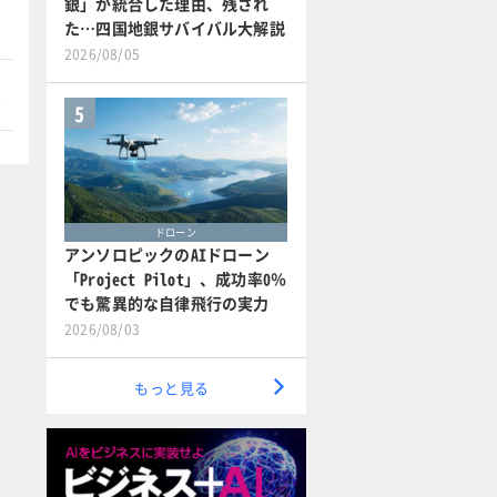
銀」が統合した理由、残され
た…四国地銀サバイバル大解説
2026/08/05
本
5
ドローン
アンソロピックのAIドローン
「Project Pilot」、成功率0％
でも驚異的な自律飛行の実力
2026/08/03
もっと見る