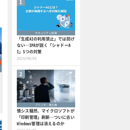
1
セキュリティ総論
「生成AIの利用禁止」では防げ
ない…IPAが説く「シャドーA
I」5つの対策
2026/08/03
2
プリンタ・複合機
情シス騒然、マイクロソフトが
「印刷管理」刷新…ついに古い
Windows管理は消えるのか