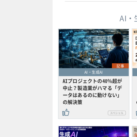
AI
記事
AI・生成AI
AIプロジェクトの40％超が
中止？製造業がハマる「デ
ータはあるのに動けない」
の解決策