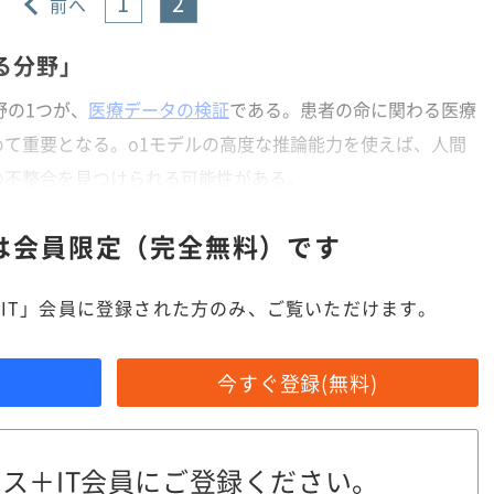
1
2
前へ
る分野」
野の1つが、
医療データの検証
である。患者の命に関わる医療
て重要となる。o1モデルの高度な推論能力を使えば、人間
の不整合を見つけられる可能性がある。
は
会員限定（完全無料）です
IT」会員に登録された方のみ、ご覧いただけます。
今すぐ登録(無料)
ス＋IT会員に
ご登録ください。