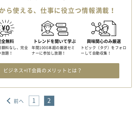
から使える、
仕事に役立つ情報満載！
完全無料
トレンドを聞いて学ぶ
興味関心のみ厳選
月額料なし、完全
年間1000本超の厳選セミ
トピック（タグ）をフォロ
い放題！
ナーに参加し放題！
ーして自動収集！
料
ビジネス+IT会員のメリットとは？
1
2
前へ