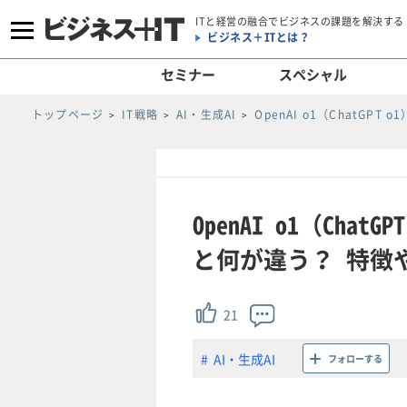
ITと経営の融合でビジネスの課題を解決する
ビジネス＋ITとは？
セミナー
スペシャル
トップページ
IT戦略
AI・生成AI
OpenAI o1（ChatG
OpenAI o1（Ch
と何が違う？ 特徴や
21
AI・生成AI
フォローする