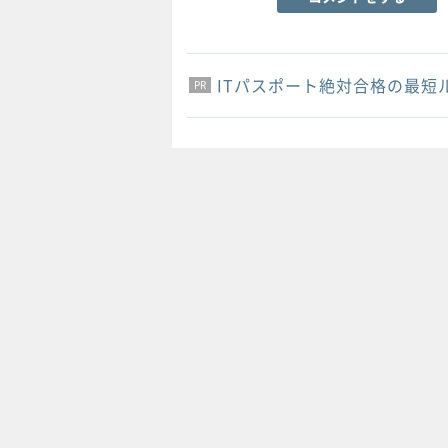
ITパスポート絶対合格の最短
PR
PR
PR