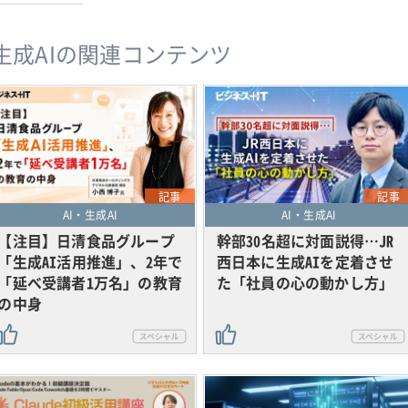
・生成AIの関連コンテンツ
記事
記事
AI・生成AI
AI・生成AI
【注目】日清食品グループ
幹部30名超に対面説得…JR
「生成AI活用推進」、2年で
西日本に生成AIを定着させ
「延べ受講者1万名」の教育
た「社員の心の動かし方」
の中身