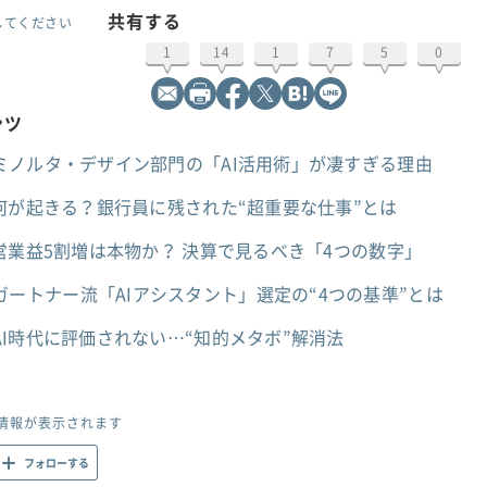
共有する
してください
1
14
1
7
5
0
ンツ
ミノルタ・デザイン部門の「AI活用術」が凄すぎる理由
何が起きる？銀行員に残された“超重要な仕事”とは
営業益5割増は本物か？ 決算で見るべき「4つの数字」
mini？ガートナー流「AIアシスタント」選定の“4つの基準”とは
I時代に評価されない…“知的メタボ”解消法
情報が表示されます
フォローする