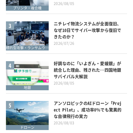
2026/08/05
プリンタ・複合機
ニチレイ物流システムが全面復旧、
3
なぜ10日でサイバー攻撃から復旧で
きたのか？
2026/07/26
標的型攻撃・ランサムウェア対策
好調なのに「いよぎん・愛媛銀」が
4
統合した理由、残された…四国地銀
サバイバル大解説
2026/08/05
地銀
アンソロピックのAIドローン「Proj
5
ect Pilot」、成功率0％でも驚異的
な自律飛行の実力
2026/08/03
ドローン