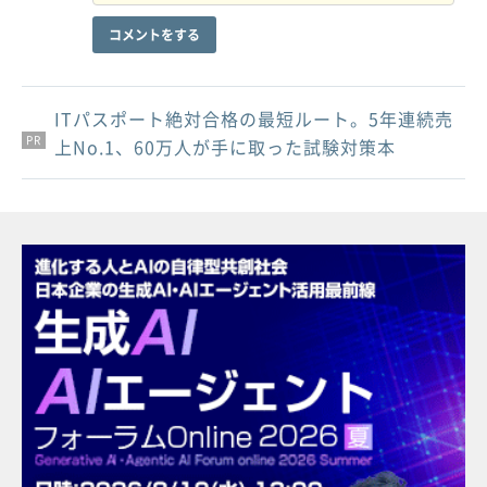
コメントをする
ITパスポート絶対合格の最短ルート。5年連続売
PR
PR
PR
上No.1、60万人が手に取った試験対策本