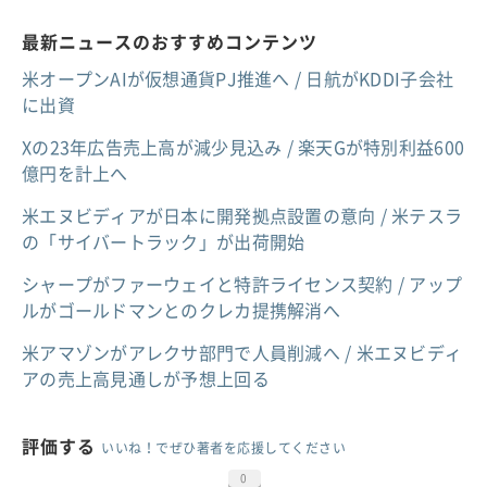
最新ニュースのおすすめコンテンツ
米オープンAIが仮想通貨PJ推進へ / 日航がKDDI子会社
に出資
Xの23年広告売上高が減少見込み / 楽天Gが特別利益600
億円を計上へ
米エヌビディアが日本に開発拠点設置の意向 / 米テスラ
の「サイバートラック」が出荷開始
シャープがファーウェイと特許ライセンス契約 / アップ
ルがゴールドマンとのクレカ提携解消へ
米アマゾンがアレクサ部門で人員削減へ / 米エヌビディ
アの売上高見通しが予想上回る
評価する
いいね！でぜひ著者を応援してください
0