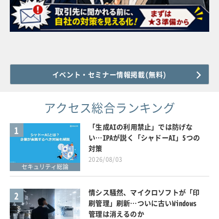
イベント・セミナー情報掲載(無料)
アクセス総合ランキング
「生成AIの利用禁止」では防げな
1
い…IPAが説く「シャドーAI」5つの
対策
2026/08/03
セキュリティ総論
情シス騒然、マイクロソフトが「印
2
刷管理」刷新…ついに古いWindows
管理は消えるのか