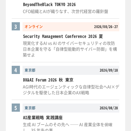
BeyondTheBlack TOKYO 2026
CFO組織とAIが織りなす、次世代経営の羅針盤
3
オンライン
2026/08/26-27
Security Management Conference 2026 夏
現実化するAI vs AI のサイバーセキュリティの攻防
日本企業を守る「自律型能動的サイバー防御」を構
築せよ
4
東京都
2026/09/18
DX&AI Forum 2026 秋 東京
AGI時代のエージェンティックな自律型社会へAI×デ
ジタルを駆使した日本企業のAX戦略
5
東京都
2026/08/28
AI産業戦略 実践講座
生成 AI ブームのその先へ ── AI 産業全体を俯瞰
し、35 年先の事