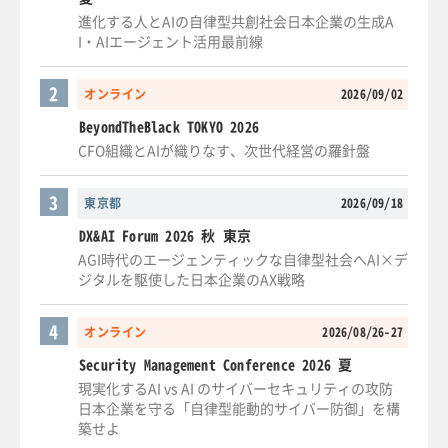
進化する人とAIの自律型共創社会日本企業の生成A
I・AIエージェント活用最前線
2
オンライン
2026/09/02
BeyondTheBlack TOKYO 2026
CFO組織とAIが織りなす、次世代経営の羅針盤
3
東京都
2026/09/18
DX&AI Forum 2026 秋 東京
AGI時代のエージェンティックな自律型社会へAI×デ
ジタルを駆使した日本企業のAX戦略
4
オンライン
2026/08/26-27
Security Management Conference 2026 夏
現実化するAI vs AI のサイバーセキュリティの攻防
日本企業を守る「自律型能動的サイバー防御」を構
築せよ