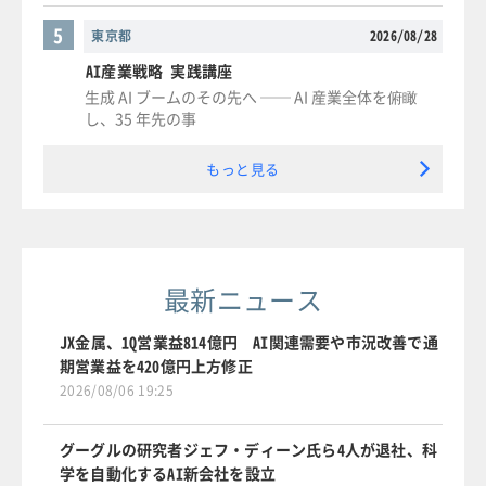
5
東京都
2026/08/28
AI産業戦略 実践講座
生成 AI ブームのその先へ ── AI 産業全体を俯瞰
し、35 年先の事
もっと見る
最新ニュース
JX金属、1Q営業益814億円 AI関連需要や市況改善で通
期営業益を420億円上方修正
2026/08/06 19:25
グーグルの研究者ジェフ・ディーン氏ら4人が退社、科
学を自動化するAI新会社を設立