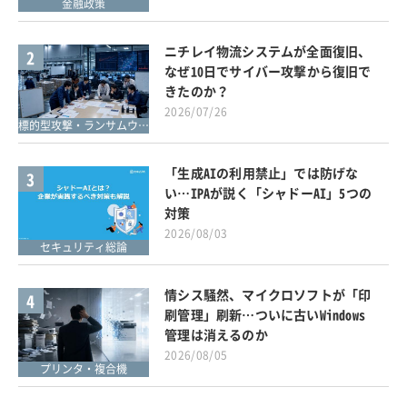
金融政策
ニチレイ物流システムが全面復旧、
2
なぜ10日でサイバー攻撃から復旧で
きたのか？
2026/07/26
標的型攻撃・ランサムウェア対策
「生成AIの利用禁止」では防げな
3
い…IPAが説く「シャドーAI」5つの
対策
2026/08/03
セキュリティ総論
情シス騒然、マイクロソフトが「印
4
刷管理」刷新…ついに古いWindows
管理は消えるのか
2026/08/05
プリンタ・複合機