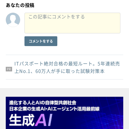
あなたの投稿
コメントをする
ITパスポート絶対合格の最短ルート。5年連続売
PR
PR
PR
上No.1、60万人が手に取った試験対策本