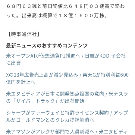
６８円６３銭と前日終値比６４８円０３銭高で終わ
った。出来高は概算で１８億１６００万株。
【時事通信社】
最新ニュースのおすすめコンテンツ
米オープンAIが仮想通貨PJ推進へ / 日航がKDDI子会社
に出資
Xの23年広告売上高が減少見込み / 楽天Gが特別利益600
億円を計上へ
米エヌビディアが日本に開発拠点設置の意向 / 米テスラ
の「サイバートラック」が出荷開始
シャープがファーウェイと特許ライセンス契約 / アップ
ルがゴールドマンとのクレカ提携解消へ
米アマゾンがアレクサ部門で人員削減へ / 米エヌビディ