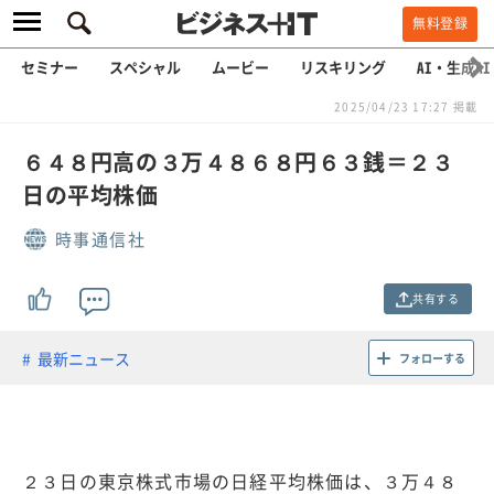
無料登録
セミナー
スペシャル
ムービー
リスキリング
AI・生成AI
2025/04/23 17:27 掲載
６４８円高の３万４８６８円６３銭＝２３
日の平均株価
時事通信社
共有する
最新ニュース
フォローする
２３日の東京株式市場の日経平均株価は、３万４８