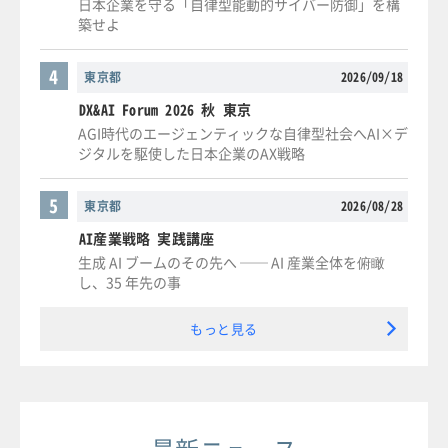
日本企業を守る「自律型能動的サイバー防御」を構
築せよ
4
東京都
2026/09/18
DX&AI Forum 2026 秋 東京
AGI時代のエージェンティックな自律型社会へAI×デ
ジタルを駆使した日本企業のAX戦略
5
東京都
2026/08/28
AI産業戦略 実践講座
生成 AI ブームのその先へ ── AI 産業全体を俯瞰
し、35 年先の事
もっと見る