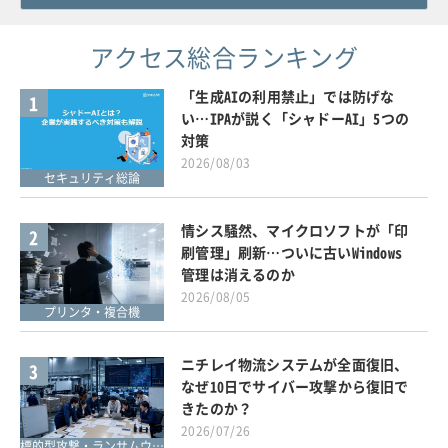
アクセス総合ランキング
「生成AIの利用禁止」では防げな
1
い…IPAが説く「シャドーAI」5つの
対策
2026/08/03
セキュリティ総論
情シス騒然、マイクロソフトが「印
2
刷管理」刷新…ついに古いWindows
管理は消えるのか
2026/08/05
プリンタ・複合機
ニチレイ物流システムが全面復旧、
3
なぜ10日でサイバー攻撃から復旧で
きたのか？
2026/07/26
標的型攻撃・ランサムウェア対策