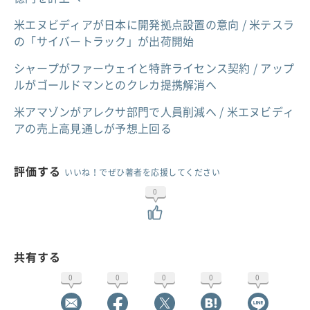
米エヌビディアが日本に開発拠点設置の意向 / 米テスラ
の「サイバートラック」が出荷開始
シャープがファーウェイと特許ライセンス契約 / アップ
ルがゴールドマンとのクレカ提携解消へ
米アマゾンがアレクサ部門で人員削減へ / 米エヌビディ
アの売上高見通しが予想上回る
評価する
いいね！でぜひ著者を応援してください
0
共有する
0
0
0
0
0