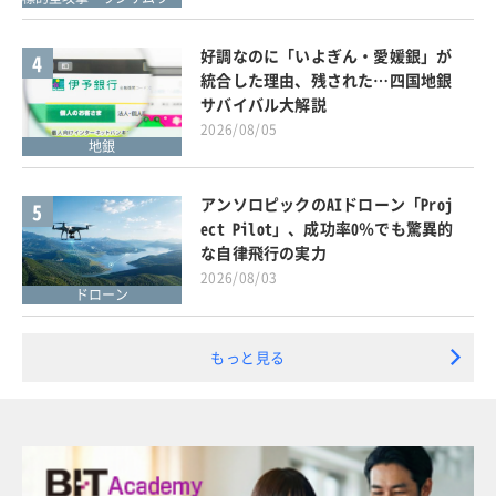
好調なのに「いよぎん・愛媛銀」が
4
統合した理由、残された…四国地銀
サバイバル大解説
2026/08/05
地銀
アンソロピックのAIドローン「Proj
5
ect Pilot」、成功率0％でも驚異的
な自律飛行の実力
2026/08/03
ドローン
もっと見る