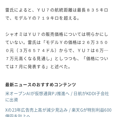
雷氏によると、ＹＵ７の航続距離は最長８３５キロ
で、モデルＹの７１９キロを超える。
シャオミはＹＵ７の販売価格については明らかにし
ていない。雷氏は「モデルＹの価格は２６万３５０
０元（３万６５７４ドル）からで、ＹＵ７は６万─
７万元高くなる見通し」としつつも、「価格につい
ては７月に発表する」と述べた。
最新ニュースのおすすめコンテンツ
米オープンAIが仮想通貨PJ推進へ / 日航がKDDI子会社
に出資
Xの23年広告売上高が減少見込み / 楽天Gが特別利益600
億円を計上へ