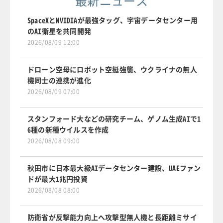
最新ニュース
SpaceXとNVIDIAが最強タッグ、宇宙データセンター用
のAI衛星を共同開発
2026/08/09 12:00
ドローン空母にロボット空挺強襲、ウクライナの無人
機同士の連携が進化
2026/08/09 07:00
スタンフォード大などの研究チーム、ゲノム生成AIで1
6種の新種ウイルスを作成
2026/08/08 09:00
秋田市に日本最大級AIデータセンター建設、UAEファン
ドが最大1兆円投資
2026/08/08 08:00
防衛省が反撃能力向上へ攻撃型無人機と長距離ミサイ