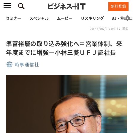
無料登録
セミナー
スペシャル
ムービー
リスキリング
AI・生成AI
2025/06/13 00:17 掲載
準富裕層の取り込み強化へ＝営業体制、来
年度までに増強―小林三菱ＵＦＪ証社長
時事通信社