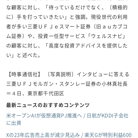
な顧客に対し、「待っているだけでなく、（積極的
に）手を打っていきたい」と強調。現役世代の利用
者が多い三菱ＵＦＪｅスマート証券（旧ａｕカブコ
ム証券）や、投資一任型サービス「ウェルスナビ」
の顧客に対し、「高度な投資アドバイスを提供した
い」と述べた。
【時事通信社】 〔写真説明〕インタビューに答える
三菱ＵＦＪモルガン・スタンレー証券の小林真社長
＝４日、東京都千代田区
最新ニュースのおすすめコンテンツ
米オープンAIが仮想通貨PJ推進へ / 日航がKDDI子会社
に出資
Xの23年広告売上高が減少見込み / 楽天Gが特別利益600