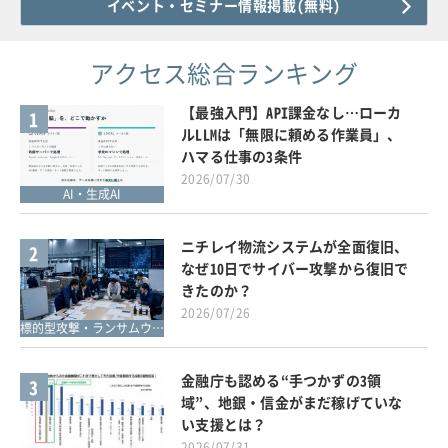
イベント・セミナー情報掲載(無料)
アクセス総合ランキング
【最強入門】API課金なし…ローカ
1
ルLLMは「無限に頼める作業員」、
ハマる仕事の3条件
2026/07/30
AI・生成AI
ニチレイ物流システムが全面復旧、
2
なぜ10日でサイバー攻撃から復旧で
きたのか？
2026/07/26
標的型攻撃・ランサムウェア対策
金融庁も認める“手つかずの3領
3
域”、地銀・信金がまだ稼げていな
い支援とは？
2026/07/31