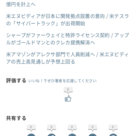
億円を計上へ
米エヌビディアが日本に開発拠点設置の意向 / 米テスラ
の「サイバートラック」が出荷開始
シャープがファーウェイと特許ライセンス契約 / アップ
ルがゴールドマンとのクレカ提携解消へ
米アマゾンがアレクサ部門で人員削減へ / 米エヌビディ
アの売上高見通しが予想上回る
評価する
いいね！でぜひ著者を応援してください
0
共有する
0
0
0
0
0