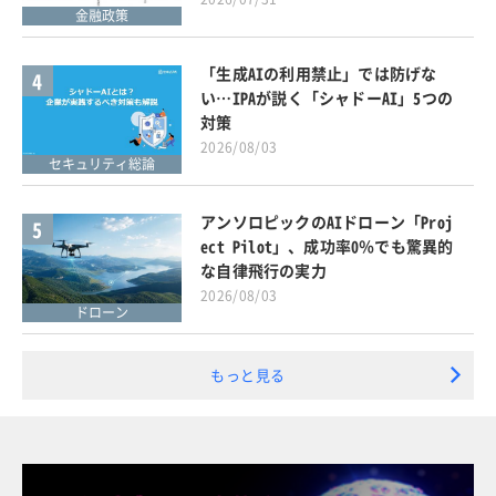
金融政策
「生成AIの利用禁止」では防げな
4
い…IPAが説く「シャドーAI」5つの
対策
2026/08/03
セキュリティ総論
アンソロピックのAIドローン「Proj
5
ect Pilot」、成功率0％でも驚異的
な自律飛行の実力
2026/08/03
ドローン
もっと見る