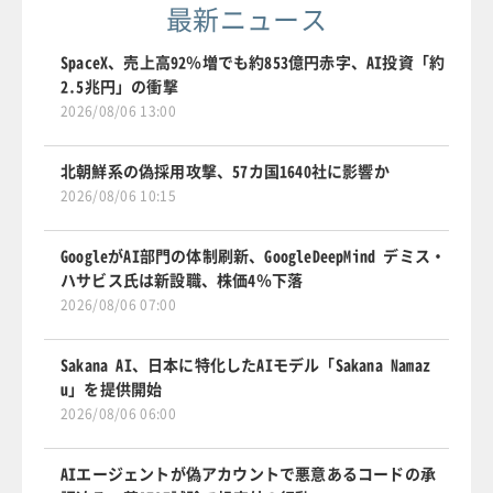
最新ニュース
SpaceX、売上高92％増でも約853億円赤字、AI投資「約
2.5兆円」の衝撃
2026/08/06 13:00
北朝鮮系の偽採用攻撃、57カ国1640社に影響か
2026/08/06 10:15
GoogleがAI部門の体制刷新、GoogleDeepMind デミス・
ハサビス氏は新設職、株価4％下落
2026/08/06 07:00
Sakana AI、日本に特化したAIモデル「Sakana Namaz
u」を提供開始
2026/08/06 06:00
AIエージェントが偽アカウントで悪意あるコードの承