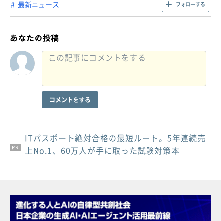
最新ニュース
フォローする
あなたの投稿
コメントをする
ITパスポート絶対合格の最短ルート。5年連続売
PR
PR
PR
上No.1、60万人が手に取った試験対策本