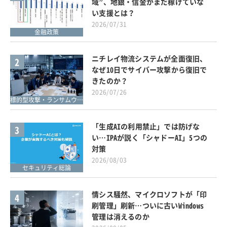
域”、地銀・信金がまだ稼げていな
い支援とは？
2026/07/31
金融政策
ニチレイ物流システムが全面復旧、
2
なぜ10日でサイバー攻撃から復旧で
きたのか？
2026/07/26
標的型攻撃・ランサムウェア対策
「生成AIの利用禁止」では防げな
3
い…IPAが説く「シャドーAI」5つの
対策
2026/08/03
セキュリティ総論
情シス騒然、マイクロソフトが「印
4
刷管理」刷新…ついに古いWindows
管理は消えるのか