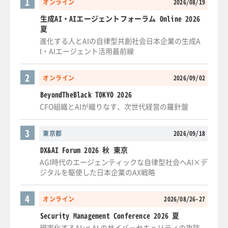
1
オンライン
2026/08/19
生成AI・AIエージェントフォーラム Online 2026
夏
進化する人とAIの自律型共創社会日本企業の生成A
I・AIエージェント活用最前線
2
オンライン
2026/09/02
BeyondTheBlack TOKYO 2026
CFO組織とAIが織りなす、次世代経営の羅針盤
3
東京都
2026/09/18
DX&AI Forum 2026 秋 東京
AGI時代のエージェンティックな自律型社会へAI×デ
ジタルを駆使した日本企業のAX戦略
4
オンライン
2026/08/26-27
Security Management Conference 2026 夏
現実化するAI vs AI のサイバーセキュリティの攻防