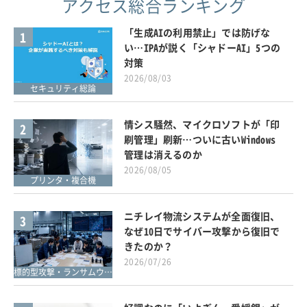
アクセス総合ランキング
「生成AIの利用禁止」では防げな
1
い…IPAが説く「シャドーAI」5つの
対策
2026/08/03
セキュリティ総論
情シス騒然、マイクロソフトが「印
2
刷管理」刷新…ついに古いWindows
管理は消えるのか
2026/08/05
プリンタ・複合機
ニチレイ物流システムが全面復旧、
3
なぜ10日でサイバー攻撃から復旧で
きたのか？
2026/07/26
標的型攻撃・ランサムウェア対策