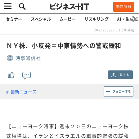
無料登録
セミナー
スペシャル
ムービー
リスキリング
AI・生成AI
2025/06/21 11:18 掲載
ＮＹ株、小反発＝中東情勢への警戒緩和
時事通信社
共有する
最新ニュース
フォローする
【ニューヨーク時事】週末２０日のニューヨーク株
式相場は、イランとイスラエルの軍事的緊張の緩和