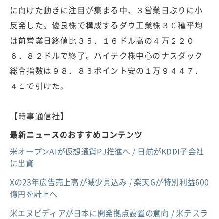
に向けた動きに注目が集まる中、３営業日ぶりに小
反発した。優良株で構成するダウ工業株３０種平均
は前営業日終値比３５．１６ドル高の４万２２０
６．８２ドルで終了。ハイテク株中心のナスダック
総合指数は９８．８６ポイント安の１万９４４７．
４１で引けた。
【時事通信社】
最新ニュースのおすすめコンテンツ
米オープンAIが仮想通貨PJ推進へ / 日航がKDDI子会社
に出資
Xの23年広告売上高が減少見込み / 楽天Gが特別利益600
億円を計上へ
米エヌビディアが日本に開発拠点設置の意向 / 米テスラ