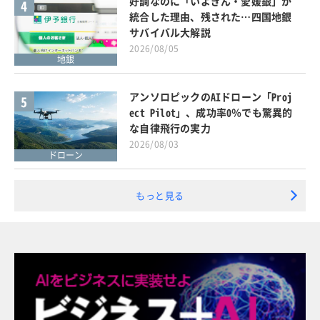
好調なのに「いよぎん・愛媛銀」が
4
統合した理由、残された…四国地銀
サバイバル大解説
2026/08/05
地銀
アンソロピックのAIドローン「Proj
5
ect Pilot」、成功率0％でも驚異的
な自律飛行の実力
2026/08/03
ドローン
もっと見る