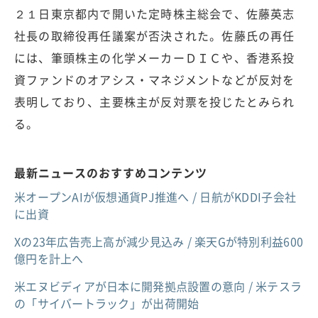
２１日東京都内で開いた定時株主総会で、佐藤英志
社長の取締役再任議案が否決された。佐藤氏の再任
には、筆頭株主の化学メーカーＤＩＣや、香港系投
資ファンドのオアシス・マネジメントなどが反対を
表明しており、主要株主が反対票を投じたとみられ
る。
最新ニュースのおすすめコンテンツ
米オープンAIが仮想通貨PJ推進へ / 日航がKDDI子会社
に出資
Xの23年広告売上高が減少見込み / 楽天Gが特別利益600
億円を計上へ
米エヌビディアが日本に開発拠点設置の意向 / 米テスラ
の「サイバートラック」が出荷開始