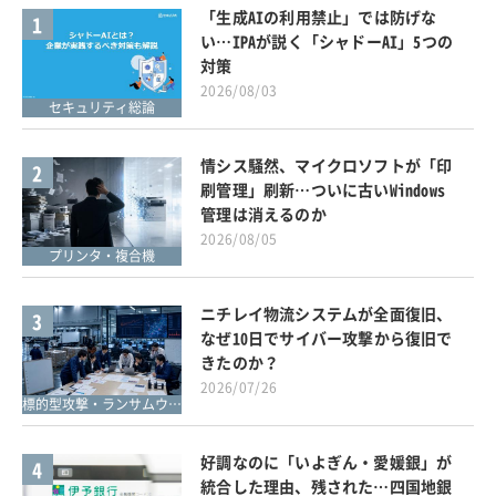
「生成AIの利用禁止」では防げな
1
い…IPAが説く「シャドーAI」5つの
対策
2026/08/03
セキュリティ総論
情シス騒然、マイクロソフトが「印
2
刷管理」刷新…ついに古いWindows
管理は消えるのか
2026/08/05
プリンタ・複合機
ニチレイ物流システムが全面復旧、
3
なぜ10日でサイバー攻撃から復旧で
きたのか？
2026/07/26
標的型攻撃・ランサムウェア対策
好調なのに「いよぎん・愛媛銀」が
4
統合した理由、残された…四国地銀