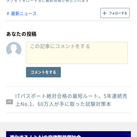
タグをフォローすると最新情報が表示されます
最新ニュース
フォローする
あなたの投稿
コメントをする
ITパスポート絶対合格の最短ルート。5年連続売
PR
PR
PR
上No.1、60万人が手に取った試験対策本