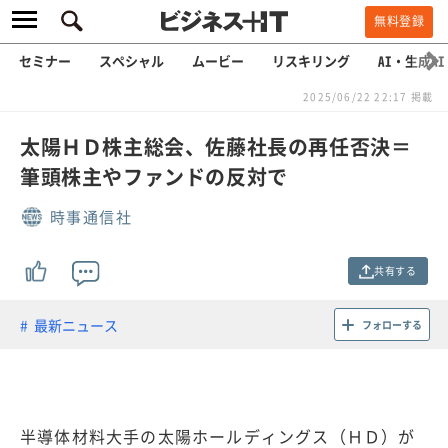
無料登録
セミナー
スペシャル
ムービー
リスキリング
AI・生成AI
2025/06/22 22:17 掲載
太陽ＨＤ株主総会、佐藤社長の再任否決＝
筆頭株主やファンドの反対で
時事通信社
共有する
最新ニュース
フォローする
半導体材料大手の太陽ホールディングス（ＨＤ）が