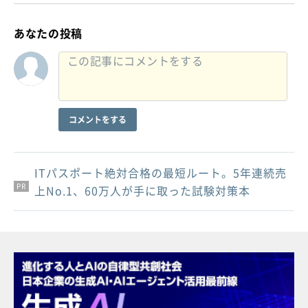
あなたの投稿
コメントをする
ITパスポート絶対合格の最短ルート。5年連続売
PR
PR
PR
上No.1、60万人が手に取った試験対策本