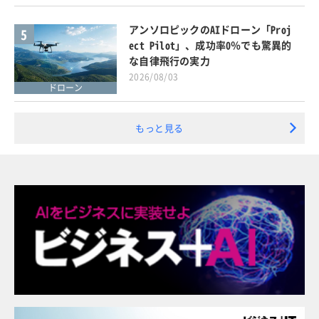
アンソロピックのAIドローン「Proj
5
ect Pilot」、成功率0％でも驚異的
な自律飛行の実力
2026/08/03
ドローン
もっと見る