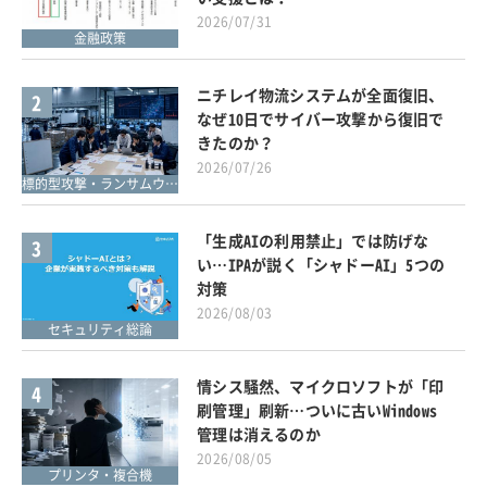
2026/07/31
金融政策
ニチレイ物流システムが全面復旧、
2
なぜ10日でサイバー攻撃から復旧で
きたのか？
2026/07/26
標的型攻撃・ランサムウェア対策
「生成AIの利用禁止」では防げな
3
い…IPAが説く「シャドーAI」5つの
対策
2026/08/03
セキュリティ総論
情シス騒然、マイクロソフトが「印
4
刷管理」刷新…ついに古いWindows
管理は消えるのか
2026/08/05
プリンタ・複合機