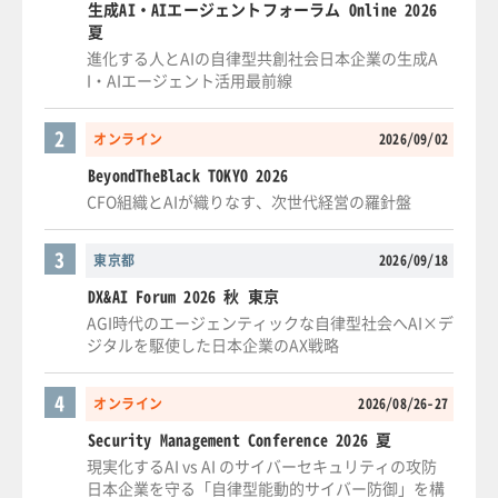
生成AI・AIエージェントフォーラム Online 2026
夏
進化する人とAIの自律型共創社会日本企業の生成A
I・AIエージェント活用最前線
2
オンライン
2026/09/02
BeyondTheBlack TOKYO 2026
CFO組織とAIが織りなす、次世代経営の羅針盤
3
東京都
2026/09/18
DX&AI Forum 2026 秋 東京
AGI時代のエージェンティックな自律型社会へAI×デ
ジタルを駆使した日本企業のAX戦略
4
オンライン
2026/08/26-27
Security Management Conference 2026 夏
現実化するAI vs AI のサイバーセキュリティの攻防
日本企業を守る「自律型能動的サイバー防御」を構