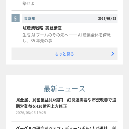
築せよ
5
東京都
2026/08/28
AI産業戦略 実践講座
生成 AI ブームのその先へ ── AI 産業全体を俯瞰
し、35 年先の事
もっと見る
最新ニュース
JX金属、1Q営業益814億円 AI関連需要や市況改善で通
期営業益を420億円上方修正
2026/08/06 19:25
グーグルの研究者ジェフ・ディーン氏ら4人が退社、科