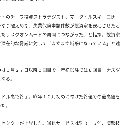
ットのチーフ投資ストラテジスト、マーク・ルスキーニ氏
かなり控えめな」失業保険申請件数が投資家を安心させたと
れたリスクオンムードの再開につながった」と指摘。投資家
す潜在的な脅威に対して「ますます鈍感になっている」と述
のは６月２７日以降５回目で、年初以降では８回目。ナスダ
となる。
４ドル高で終了。昨年１２月初めに付けた終値での最高値を
った。
９セクターが上昇した。通信サービスは約０．５％、情報技