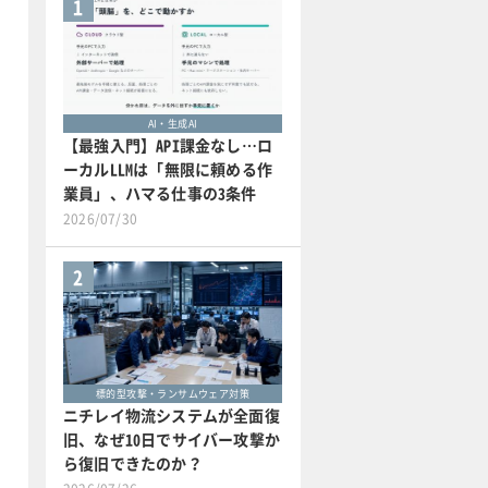
1
AI・生成AI
【最強入門】API課金なし…ロ
ーカルLLMは「無限に頼める作
業員」、ハマる仕事の3条件
2026/07/30
2
標的型攻撃・ランサムウェア対策
ニチレイ物流システムが全面復
旧、なぜ10日でサイバー攻撃か
ら復旧できたのか？