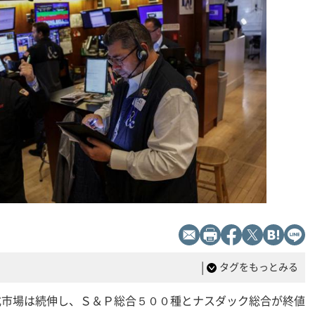
|
タグをもっとみる
株式市場は続伸し、Ｓ＆Ｐ総合５００種とナスダック総合が終値