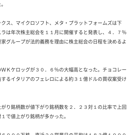
た。
ックス、マイクロソフト、メタ・プラットフォームズは下
スラは年次株主総会を１１月に開催すると発表し、４．７％
資家グループが法的義務を理由に株主総会の日程を決めるよ
のＷＫケロッグが３０．６％の大幅高となった。チョコレー
造するイタリアのフェレロによる約３１億ドルの買収案受け
上がり銘柄数が値下がり銘柄数を２．２３対１の比率で上回
対１で値上がり銘柄が多かった。
億６０００万株。直近２０営業日の平均は１８３億１０００