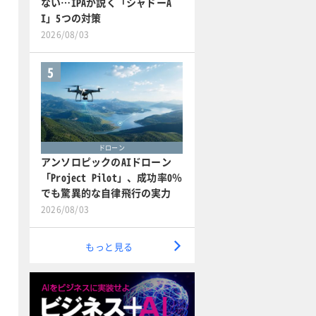
ない…IPAが説く「シャドーA
I」5つの対策
2026/08/03
5
ドローン
アンソロピックのAIドローン
「Project Pilot」、成功率0％
でも驚異的な自律飛行の実力
2026/08/03
もっと見る