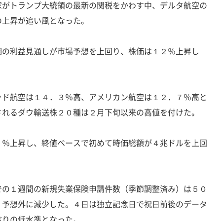
家がトランプ大統領の最新の関税をかわす中、デルタ航空の
の上昇が追い風となった。
期の利益見通しが市場予想を上回り、株価は１２％上昇し
ッド航空は１４．３％高、アメリカン航空は１２．７％高と
されるダウ輸送株２０種は２月下旬以来の高値を付けた。
７％上昇し、終値ベースで初めて時価総額が４兆ドルを上回
での１週間の新規失業保険申請件数（季節調整済み）は５０
、予想外に減少した。４日は独立記念日で祝日前後のデータ
ぶりの低水準となった。