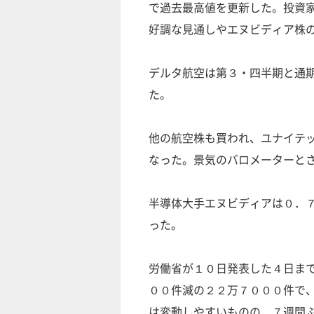
で過去最高値を更新した。投資
好調な見通しやエヌビディア株
デルタ航空は第３・四半期と通
た。
他の航空株も買われ、ユナイテ
なった。景気のバロメーターと
半導体大手エヌビディアは０．
った。
労働省が１０日発表した４日ま
００件減の２２万７０００件で
は変動しやすいものの、７週間