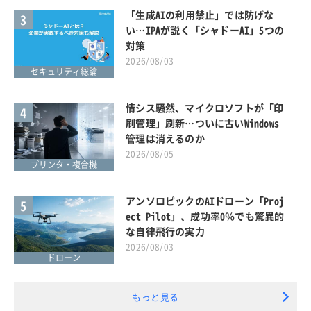
「生成AIの利用禁止」では防げな
3
い…IPAが説く「シャドーAI」5つの
対策
2026/08/03
セキュリティ総論
情シス騒然、マイクロソフトが「印
4
刷管理」刷新…ついに古いWindows
管理は消えるのか
2026/08/05
プリンタ・複合機
アンソロピックのAIドローン「Proj
5
ect Pilot」、成功率0％でも驚異的
な自律飛行の実力
2026/08/03
ドローン
もっと見る