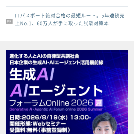
ITパスポート絶対合格の最短ルート。5年連続売
PR
PR
PR
上No.1、60万人が手に取った試験対策本