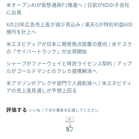
米オープンAIが仮想通貨PJ推進へ / 日航がKDDI子会社
に出資
Xの23年広告売上高が減少見込み / 楽天Gが特別利益600
億円を計上へ
米エヌビディアが日本に開発拠点設置の意向 / 米テスラ
の「サイバートラック」が出荷開始
シャープがファーウェイと特許ライセンス契約 / アップ
ルがゴールドマンとのクレカ提携解消へ
米アマゾンがアレクサ部門で人員削減へ / 米エヌビディ
アの売上高見通しが予想上回る
評価する
いいね！でぜひ著者を応援してください
0