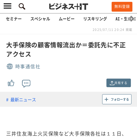
無料登録
セミナー
スペシャル
ムービー
リスキリング
AI・生成AI
2025/07/11 20:24 掲載
大手保険の顧客情報流出か＝委託先に不正
アクセス
時事通信社
共有する
最新ニュース
フォローする
三井住友海上火災保険など大手保険各社は１１日、