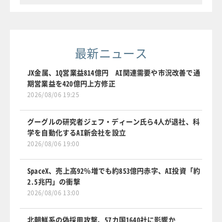
最新ニュース
JX金属、1Q営業益814億円 AI関連需要や市況改善で通
期営業益を420億円上方修正
2026/08/06 19:25
グーグルの研究者ジェフ・ディーン氏ら4人が退社、科
学を自動化するAI新会社を設立
2026/08/06 19:00
SpaceX、売上高92％増でも約853億円赤字、AI投資「約
2.5兆円」の衝撃
2026/08/06 13:00
北朝鮮系の偽採用攻撃、57カ国1640社に影響か