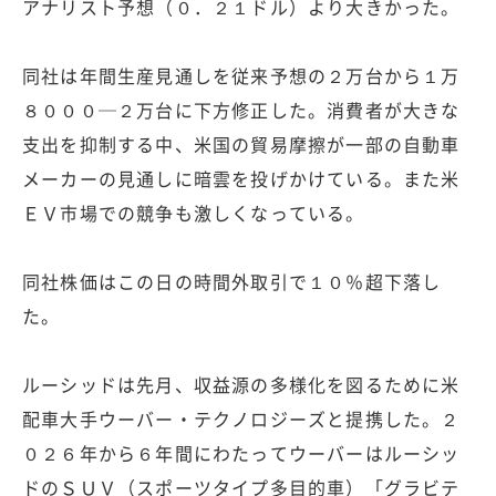
アナリスト予想（０．２１ドル）より大きかった。
同社は年間生産見通しを従来予想の２万台から１万
８０００─２万台に下方修正した。消費者が大きな
支出を抑制する中、米国の貿易摩擦が一部の自動車
メーカーの見通しに暗雲を投げかけている。また米
ＥＶ市場での競争も激しくなっている。
同社株価はこの日の時間外取引で１０％超下落し
た。
ルーシッドは先月、収益源の多様化を図るために米
配車大手ウーバー・テクノロジーズと提携した。２
０２６年から６年間にわたってウーバーはルーシッ
ドのＳＵＶ（スポーツタイプ多目的車）「グラビテ