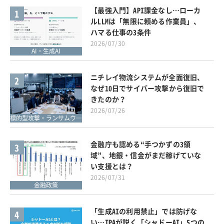
【最強入門】API課金なし…ローカ
1
ルLLMは「無限に頼める作業員」、
ハマる仕事の3条件
2026/07/30
AI・生成AI
ニチレイ物流システムが全面復旧、
2
なぜ10日でサイバー攻撃から復旧で
きたのか？
2026/07/26
標的型攻撃・ランサムウェア対策
金融庁も認める“手つかずの3領
3
域”、地銀・信金がまだ稼げていな
い支援とは？
2026/07/31
金融政策
「生成AIの利用禁止」では防げな
4
い…IPAが説く「シャドーAI」5つの