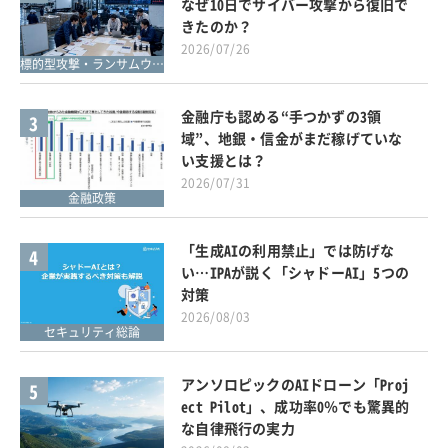
なぜ10日でサイバー攻撃から復旧で
きたのか？
2026/07/26
標的型攻撃・ランサムウェア対策
金融庁も認める“手つかずの3領
3
域”、地銀・信金がまだ稼げていな
い支援とは？
2026/07/31
金融政策
「生成AIの利用禁止」では防げな
4
い…IPAが説く「シャドーAI」5つの
対策
2026/08/03
セキュリティ総論
アンソロピックのAIドローン「Proj
5
ect Pilot」、成功率0％でも驚異的
な自律飛行の実力