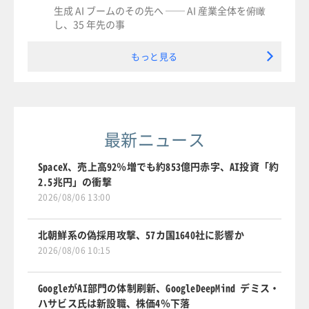
生成 AI ブームのその先へ ── AI 産業全体を俯瞰
し、35 年先の事
もっと見る
最新ニュース
SpaceX、売上高92％増でも約853億円赤字、AI投資「約
2.5兆円」の衝撃
2026/08/06 13:00
北朝鮮系の偽採用攻撃、57カ国1640社に影響か
2026/08/06 10:15
GoogleがAI部門の体制刷新、GoogleDeepMind デミス・
ハサビス氏は新設職、株価4％下落