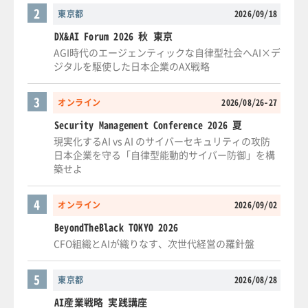
2
東京都
2026/09/18
DX&AI Forum 2026 秋 東京
AGI時代のエージェンティックな自律型社会へAI×デ
ジタルを駆使した日本企業のAX戦略
3
オンライン
2026/08/26-27
Security Management Conference 2026 夏
現実化するAI vs AI のサイバーセキュリティの攻防
日本企業を守る「自律型能動的サイバー防御」を構
築せよ
4
オンライン
2026/09/02
BeyondTheBlack TOKYO 2026
CFO組織とAIが織りなす、次世代経営の羅針盤
5
東京都
2026/08/28
AI産業戦略 実践講座