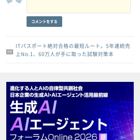
コメントをする
ITパスポート絶対合格の最短ルート。5年連続売
PR
PR
PR
上No.1、60万人が手に取った試験対策本