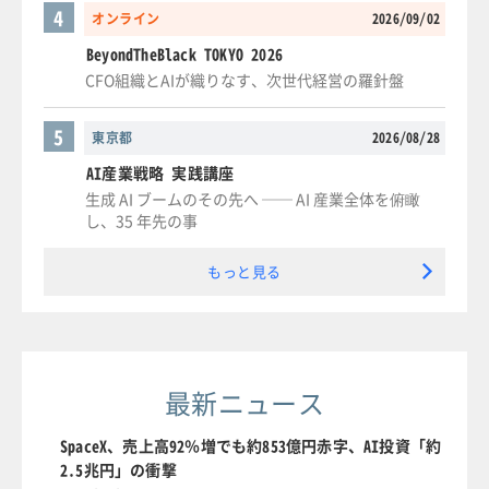
4
オンライン
2026/09/02
BeyondTheBlack TOKYO 2026
CFO組織とAIが織りなす、次世代経営の羅針盤
5
東京都
2026/08/28
AI産業戦略 実践講座
生成 AI ブームのその先へ ── AI 産業全体を俯瞰
し、35 年先の事
もっと見る
最新ニュース
SpaceX、売上高92％増でも約853億円赤字、AI投資「約
2.5兆円」の衝撃