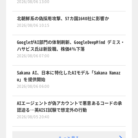
2026/08/06 13:00
北朝鮮系の偽採用攻撃、57カ国1640社に影響か
2026/08/06 10:15
GoogleがAI部門の体制刷新、GoogleDeepMind デミス・
ハサビス氏は新設職、株価4％下落
2026/08/06 07:00
Sakana AI、日本に特化したAIモデル「Sakana Namaz
u」を提供開始
2026/08/06 06:00
AIエージェントが偽アカウントで悪意あるコードの承
認迫る…英AISI試験で想定外の行動
2026/08/05 20:40
もっと見る