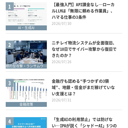
【最強入門】API課金なし…ローカ
1
ルLLMは「無限に頼める作業員」、
ハマる仕事の3条件
2026/07/30
AI・生成AI
ニチレイ物流システムが全面復旧、
2
なぜ10日でサイバー攻撃から復旧で
きたのか？
2026/07/26
標的型攻撃・ランサムウェア対策
金融庁も認める“手つかずの3領
3
域”、地銀・信金がまだ稼げていな
い支援とは？
2026/07/31
金融政策
「生成AIの利用禁止」では防げな
4
い…IPAが説く「シャドーAI」5つの