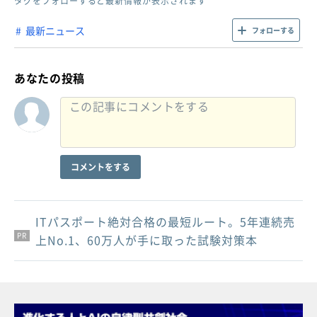
タグをフォローすると最新情報が表示されます
最新ニュース
フォローする
あなたの投稿
コメントをする
ITパスポート絶対合格の最短ルート。5年連続売
PR
PR
PR
上No.1、60万人が手に取った試験対策本