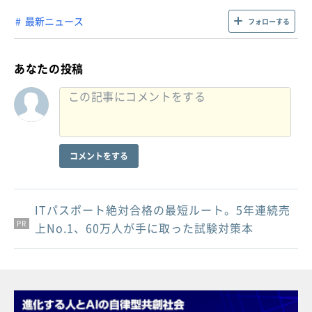
最新ニュース
フォローする
あなたの投稿
コメントをする
ITパスポート絶対合格の最短ルート。5年連続売
PR
PR
PR
上No.1、60万人が手に取った試験対策本