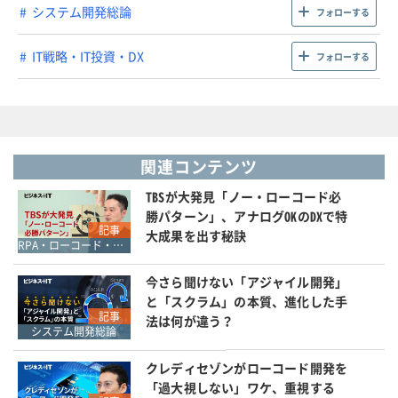
システム開発総論
フォローする
IT戦略・IT投資・DX
フォローする
関連コンテンツ
TBSが大発見「ノー・ローコード必
勝パターン」、アナログOKのDXで特
記事
大成果を出す秘訣
RPA・ローコード・ノーコード
今さら聞けない「アジャイル開発」
と「スクラム」の本質、進化した手
記事
法は何が違う？
システム開発総論
クレディセゾンがローコード開発を
「過大視しない」ワケ、重視する