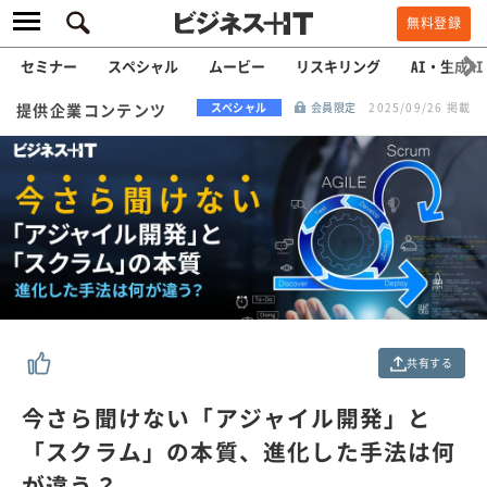
無料登録
セミナー
スペシャル
ムービー
リスキリング
AI・生成AI
提供企業コンテンツ
スペシャル
会員限定
2025/09/26 掲載
共有する
今さら聞けない「アジャイル開発」と
「スクラム」の本質、進化した手法は何
が違う？