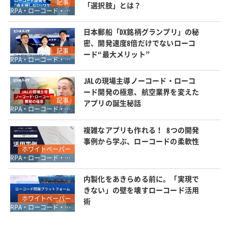
記事
「選択肢」とは？
RPA・ローコード・ノーコード
日本郵船「DX銘柄グランプリ」の秘
密、開発速度8倍だけでないローコ
記事
ード“最大メリット”
RPA・ローコード・ノーコード
JALの現場主導ノーコード・ローコ
ード開発の極意、航空業界を変えた
記事
アプリの誕生秘話
RPA・ローコード・ノーコード
複雑なアプリも作れる！ 8つの開発
事例から学ぶ、ローコードの柔軟性
ホワイトペーパー
RPA・ローコード・ノーコード
内製化をあきらめる前に。「実現で
きない」の壁を壊すローコード活用
ホワイトペーパー
術
RPA・ローコード・ノーコード