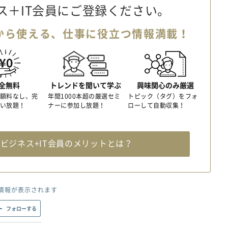
ス＋IT会員に
ご登録ください。
から使える、
仕事に役立つ情報満載！
全無料
トレンドを聞いて学ぶ
興味関心のみ厳選
額料なし、完
年間1000本超の厳選セミ
トピック（タグ）をフォ
い放題！
ナーに参加し放題！
ローして自動収集！
料
ビジネス+IT会員のメリットとは？
情報が表示されます
フォローする