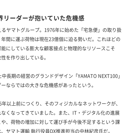
界リーダーが抱いていた危機感
迎えるヤマトグループ。1976年に始めた「宅急便」の取り扱
年間に運ぶ荷物は現在23億個に迫る勢いだ。これほどの
可能にしている膨大な顧客接点と物理的なリソースこそ
位性を作り出している。
長期の経営のグランドデザイン「YAMATO NEXT100」
ダーならではの大きな危機感があったという。
5年以上前につくり、そのフィジカルなネットワークが、
なくなってきていました。また、IT・デジタル化の進展
とや、荷物の増加に対して運び手が今後不足するという課
、ヤマト運輸 執行役員DX推進担当の中林紀彦氏だ。