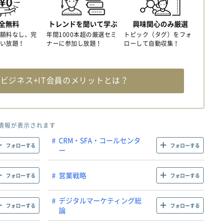
全無料
トレンドを聞いて学ぶ
興味関心のみ厳選
額料なし、完
年間1000本超の厳選セミ
トピック（タグ）をフォ
い放題！
ナーに参加し放題！
ローして自動収集！
料
ビジネス+IT会員のメリットとは？
情報が表示されます
CRM・SFA・コールセンタ
フォローする
フォローする
ー
営業戦略
フォローする
フォローする
デジタルマーケティング総
フォローする
フォローする
論