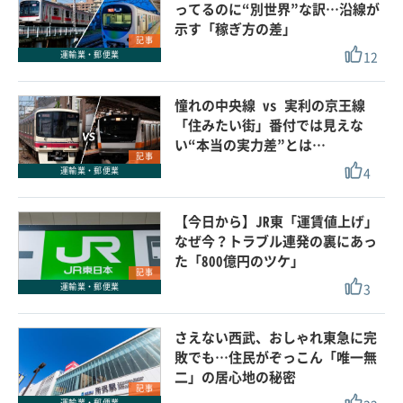
ってるのに“別世界”な訳…沿線が
示す「稼ぎ方の差」
記事
12
運輸業・郵便業
憧れの中央線 vs 実利の京王線
「住みたい街」番付では見えな
い“本当の実力差”とは…
記事
4
運輸業・郵便業
【今日から】JR東「運賃値上げ」
なぜ今？トラブル連発の裏にあっ
た「800億円のツケ」
記事
3
運輸業・郵便業
さえない西武、おしゃれ東急に完
敗でも…住民がぞっこん「唯一無
二」の居心地の秘密
記事
運輸業・郵便業