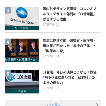
国内外デザイン賞獲得…コニカミノ
3
ルタ・デザイン部門の「AI活用術」
が凄すぎる理由
2026/08/06
AI・生成AI
物流は崩壊寸前…国交省・経産省・
4
農水省が明かした「危機の正体」と
「改革の中身」
2026/08/04
物流管理・在庫管理・SCM
JX金属、今日の決算どうなる？株価
5
4割下落後に問われる「AI材料」の
本当の成長力
2026/08/06
半導体
もっと見る