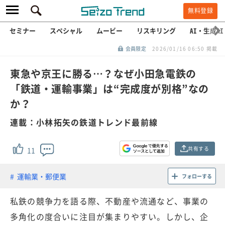
無料登録
セミナー
スペシャル
ムービー
リスキリング
AI・生成AI
会員限定
2026/01/16 06:50 掲載
東急や京王に勝る…？なぜ小田急電鉄の
「鉄道・運輸事業」は“完成度が別格”なの
か？
連載：小林拓矢の鉄道トレンド最前線
共有する
11
運輸業・郵便業
フォローする
私鉄の競争力を語る際、不動産や流通など、事業の
多角化の度合いに注目が集まりやすい。しかし、企