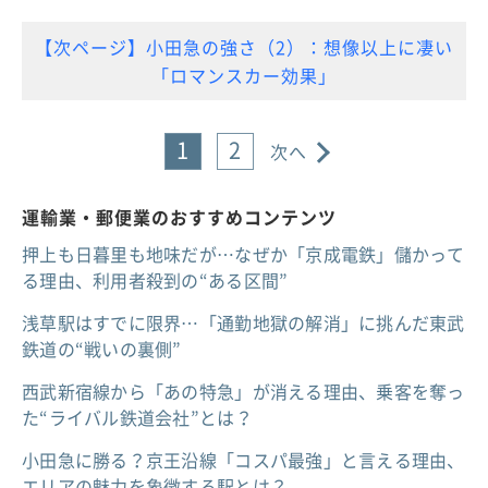
【次ページ】小田急の強さ（2）：想像以上に凄い
「ロマンスカー効果」
1
2
次へ
運輸業・郵便業のおすすめコンテンツ
押上も日暮里も地味だが…なぜか「京成電鉄」儲かって
る理由、利用者殺到の“ある区間”
浅草駅はすでに限界…「通勤地獄の解消」に挑んだ東武
鉄道の“戦いの裏側”
西武新宿線から「あの特急」が消える理由、乗客を奪っ
た“ライバル鉄道会社”とは？
小田急に勝る？京王沿線「コスパ最強」と言える理由、
エリアの魅力を象徴する駅とは？