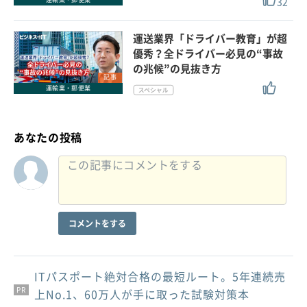
32
運送業界「ドライバー教育」が超
優秀？全ドライバー必見の“事故
の兆候”の見抜き方
記事
運輸業・郵便業
あなたの投稿
コメントをする
ITパスポート絶対合格の最短ルート。5年連続売
PR
PR
PR
上No.1、60万人が手に取った試験対策本