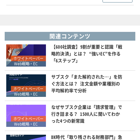
関連コンテンツ
【600社調査】9割が重要と認識「戦
略的決済」とは？ “強いEC”を作る
ホワイトペーパー
「6ステップ」
Web戦略・EC
サブスク「また解約された…」を防
ぐ方法とは？ 注文金額や業種別の
ホワイトペーパー
平均解約率で分析
Web戦略・EC
なぜサブスク企業は「請求管理」で
行き詰まる？ 1500人に聞いてわか
ホワイトペーパー
った4つの新常識
Web戦略・EC
DX時代「取り残される財務部門」急