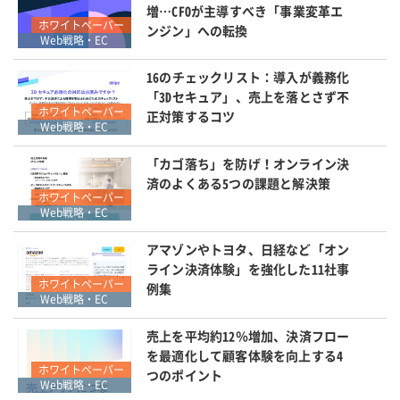
増…CFOが主導すべき「事業変革エ
ホワイトペーパー
ンジン」への転換
Web戦略・EC
16のチェックリスト：導入が義務化
「3Dセキュア」、売上を落とさず不
ホワイトペーパー
正対策するコツ
Web戦略・EC
「カゴ落ち」を防げ！オンライン決
済のよくある5つの課題と解決策
ホワイトペーパー
Web戦略・EC
アマゾンやトヨタ、日経など「オン
ライン決済体験」を強化した11社事
ホワイトペーパー
例集
Web戦略・EC
売上を平均約12％増加、決済フロー
を最適化して顧客体験を向上する4
ホワイトペーパー
つのポイント
Web戦略・EC