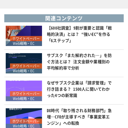
関連コンテンツ
【600社調査】9割が重要と認識「戦
略的決済」とは？ “強いEC”を作る
ホワイトペーパー
「6ステップ」
Web戦略・EC
サブスク「また解約された…」を防
ぐ方法とは？ 注文金額や業種別の
ホワイトペーパー
平均解約率で分析
Web戦略・EC
なぜサブスク企業は「請求管理」で
行き詰まる？ 1500人に聞いてわか
ホワイトペーパー
った4つの新常識
Web戦略・EC
DX時代「取り残される財務部門」急
増…CFOが主導すべき「事業変革エ
ホワイトペーパー
ンジン」への転換
Web戦略・EC