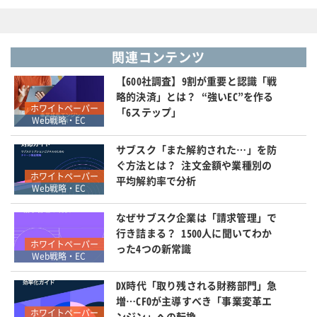
関連コンテンツ
【600社調査】9割が重要と認識「戦
略的決済」とは？ “強いEC”を作る
ホワイトペーパー
「6ステップ」
Web戦略・EC
サブスク「また解約された…」を防
ぐ方法とは？ 注文金額や業種別の
ホワイトペーパー
平均解約率で分析
Web戦略・EC
なぜサブスク企業は「請求管理」で
行き詰まる？ 1500人に聞いてわか
ホワイトペーパー
った4つの新常識
Web戦略・EC
DX時代「取り残される財務部門」急
増…CFOが主導すべき「事業変革エ
ホワイトペーパー
ンジン」への転換