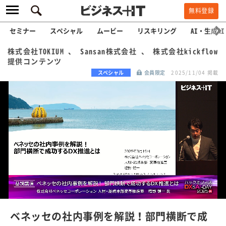
無料登録
セミナー
スペシャル
ムービー
リスキリング
AI・生成AI
株式会社TOKIUM 、 Sansan株式会社 、 株式会社kickflow
提供コンテンツ
スペシャル
会員限定
2025/11/04 掲載
L
o
a
/
U
d
n
e
m
u
d
t
e
:
ベネッセの社内事例を解説！部門横断で成
1