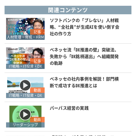
関連コンテンツ
ソフトバンクの「ブレない」人材戦
略、“全社員”が生成AIを使い倒す会
記事
社の作り方
人材管理・育成・HRM
ベネッセ流「DX推進の壁」突破法、
失敗から「DX銘柄選出」へ組織開発
記事
の軌跡
IT戦略・IT投資・DX
ベネッセの社内事例を解説！部門横
断で成功するDX推進とは
動画
IT戦略・IT投資・DX
パーパス経営の実践
動画
リーダーシップ