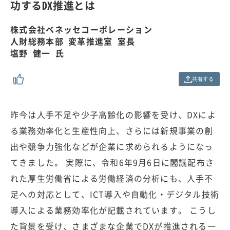
0
功するDX推進とは
0
.
0
株式会社ベネッセコーポレーション
0
人財総務本部 変革推進室 室長
%
塩野 健一 氏
共有する
昨今は人手不足や少子高齢化の影響を受け、DXによ
る業務効率化と生産性向上、さらには新規事業の創
出や競争力強化などが企業に求められるようになっ
てきました。 実際に、令和6年9月6日に閣議配布さ
れた厚生労働省による労働経済の分析にも、人手不
足への対応として、ICT導入や自動化・デジタル技術
導入による業務効率化が記載されています。 こうし
た背景を受け、さまざまな企業でDXが推進される一